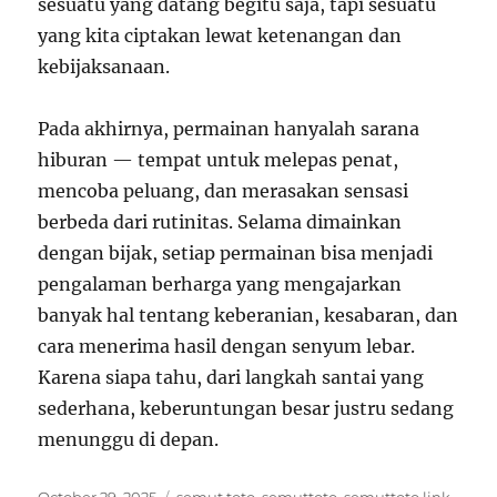
sesuatu yang datang begitu saja, tapi sesuatu
yang kita ciptakan lewat ketenangan dan
kebijaksanaan.
Pada akhirnya, permainan hanyalah sarana
hiburan — tempat untuk melepas penat,
mencoba peluang, dan merasakan sensasi
berbeda dari rutinitas. Selama dimainkan
dengan bijak, setiap permainan bisa menjadi
pengalaman berharga yang mengajarkan
banyak hal tentang keberanian, kesabaran, dan
cara menerima hasil dengan senyum lebar.
Karena siapa tahu, dari langkah santai yang
sederhana, keberuntungan besar justru sedang
menunggu di depan.
Posted
Tags