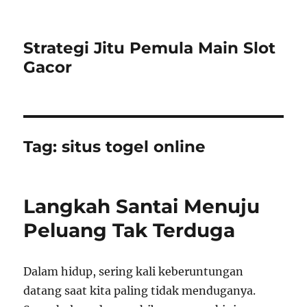
Strategi Jitu Pemula Main Slot
Gacor
Tag:
situs togel online
Langkah Santai Menuju
Peluang Tak Terduga
Dalam hidup, sering kali keberuntungan
datang saat kita paling tidak menduganya.