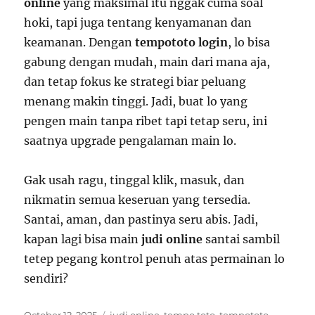
online
yang maksimal itu nggak cuma soal
hoki, tapi juga tentang kenyamanan dan
keamanan. Dengan
tempototo login
, lo bisa
gabung dengan mudah, main dari mana aja,
dan tetap fokus ke strategi biar peluang
menang makin tinggi. Jadi, buat lo yang
pengen main tanpa ribet tapi tetap seru, ini
saatnya upgrade pengalaman main lo.
Gak usah ragu, tinggal klik, masuk, dan
nikmatin semua keseruan yang tersedia.
Santai, aman, dan pastinya seru abis. Jadi,
kapan lagi bisa main
judi online
santai sambil
tetep pegang kontrol penuh atas permainan lo
sendiri?
Posted
Tags