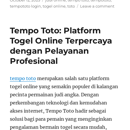
October 12, 2025
judi online
,
tempo toto
,
tempototo
,
on
on
tempototo login
,
togel online
,
toto
Leave a comment
Main
Santai,
Untung
Tempo Toto: Platform
Maksim
Tanpa
Togel Online Terpercaya
Ribet
dengan Pelayanan
Profesional
tempo toto
merupakan salah satu platform
togel online yang semakin populer di kalangan
pecinta permainan judi angka. Dengan
perkembangan teknologi dan kemudahan
akses internet, Tempo Toto hadir sebagai
solusi bagi para pemain yang menginginkan
pengalaman bermain togel secara mudah,