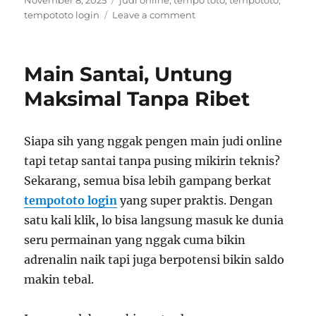
November 8, 2025
judi online
,
tempo toto
,
tempototo
,
on
on
tempototo login
Leave a comment
Ritme
Strategi
Dalam
Main Santai, Untung
Setiap
Langkah
Maksimal Tanpa Ribet
Hidup
Siapa sih yang nggak pengen main judi online
tapi tetap santai tanpa pusing mikirin teknis?
Sekarang, semua bisa lebih gampang berkat
tempototo login
yang super praktis. Dengan
satu kali klik, lo bisa langsung masuk ke dunia
seru permainan yang nggak cuma bikin
adrenalin naik tapi juga berpotensi bikin saldo
makin tebal.