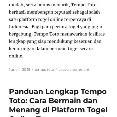
mudah, serta bonus menarik, Tempo Toto
berhasil membangun reputasi sebagai salah
satu platform togel online terpercaya di
Indonesia. Bagi para pecinta togel yang ingin
bergabung, Tempo Toto menawarkan fasilitas
lengkap yang siap mendukung keseruan dan
keuntungan dalam bermain togel secara
online.
Posted
Tags
on
June 4, 2025
tempo toto
Leave a comment
on
Tempo
Toto:
Platform
Panduan Lengkap Tempo
Togel
Online
Toto: Cara Bermain dan
Terpercaya
Menang di Platform Togel
dengan
Pelayanan