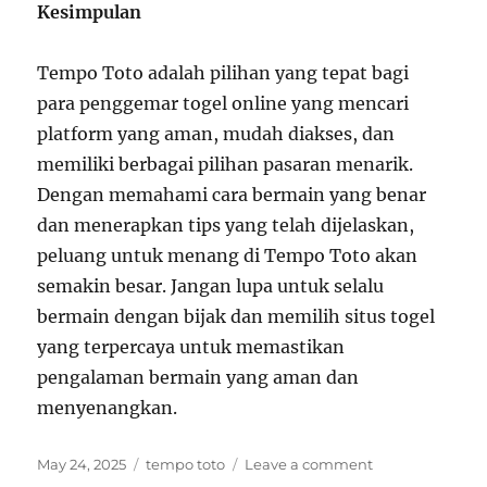
Kesimpulan
Tempo Toto adalah pilihan yang tepat bagi
para penggemar togel online yang mencari
platform yang aman, mudah diakses, dan
memiliki berbagai pilihan pasaran menarik.
Dengan memahami cara bermain yang benar
dan menerapkan tips yang telah dijelaskan,
peluang untuk menang di Tempo Toto akan
semakin besar. Jangan lupa untuk selalu
bermain dengan bijak dan memilih situs togel
yang terpercaya untuk memastikan
pengalaman bermain yang aman dan
menyenangkan.
Posted
Tags
on
May 24, 2025
tempo toto
Leave a comment
on
Panduan