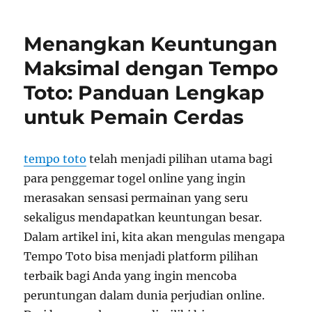
Lengkap
Tempo
Menangkan Keuntungan
Toto:
Cara
Maksimal dengan Tempo
Bermain
Toto: Panduan Lengkap
dan
Menang
untuk Pemain Cerdas
di
Platform
Togel
tempo toto
telah menjadi pilihan utama bagi
Online
Terpercaya
para penggemar togel online yang ingin
merasakan sensasi permainan yang seru
sekaligus mendapatkan keuntungan besar.
Dalam artikel ini, kita akan mengulas mengapa
Tempo Toto bisa menjadi platform pilihan
terbaik bagi Anda yang ingin mencoba
peruntungan dalam dunia perjudian online.