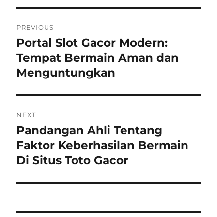
Post
PREVIOUS
navigation
Portal Slot Gacor Modern:
Previous
post:
Tempat Bermain Aman dan
Menguntungkan
NEXT
Pandangan Ahli Tentang
Next
post:
Faktor Keberhasilan Bermain
Di Situs Toto Gacor