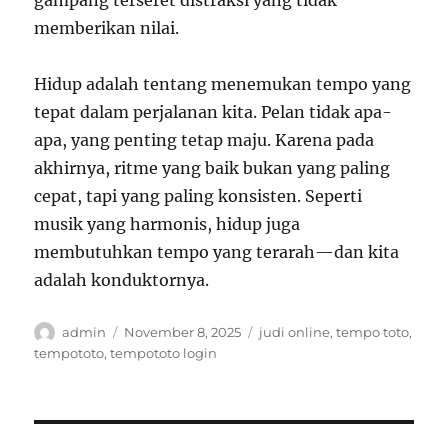
gampang terseret distraksi yang tidak
memberikan nilai.
Hidup adalah tentang menemukan tempo yang
tepat dalam perjalanan kita. Pelan tidak apa-
apa, yang penting tetap maju. Karena pada
akhirnya, ritme yang baik bukan yang paling
cepat, tapi yang paling konsisten. Seperti
musik yang harmonis, hidup juga
membutuhkan tempo yang terarah—dan kita
adalah konduktornya.
Author
Posted
Tags
admin
November 8, 2025
judi online
,
tempo toto
,
on
tempototo
,
tempototo login