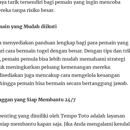
aya tarik tersendiri bagi pemain yang ingin mencoba
eka tanpa risiko besar.
main yang Mudah diikuti
a menyediakan panduan lengkap bagi para pemain yang
ri cara bermain togel dengan benar. Dengan tips dan tri
, pemain pemula bisa lebih mudah memahami strategi
ntuk meningkatkan peluang kemenangan mereka.
disediakan juga mencakup cara mengelola keuangan
ehingga pemain bisa bermain secara bertanggung jawab.
anggan yang Siap Membantu 24/7
 penting yang dimiliki oleh Tempo Toto adalah layanan
siap membantu kapan saja. Jika Anda mengalami kendal