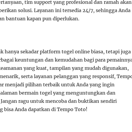
ertanyaan, tim support yang profesional dan ramah akan
erikan solusi. Layanan ini tersedia 24/7, sehingga Anda
n bantuan kapan pun diperlukan.
 hanya sekadar platform togel online biasa, tetapi juga
bagai keuntungan dan kemudahan bagi para pemainnya
keamanan yang kuat, tampilan yang mudah digunakan,
menarik, serta layanan pelanggan yang responsif, Temp
r menjadi pilihan terbaik untuk Anda yang ingin
alaman bermain togel yang menguntungkan dan
Jangan ragu untuk mencoba dan buktikan sendiri
 bisa Anda dapatkan di Tempo Toto!