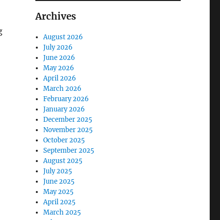
Archives
g
August 2026
July 2026
June 2026
May 2026
April 2026
March 2026
February 2026
January 2026
December 2025
November 2025
October 2025
September 2025
August 2025
July 2025
June 2025
May 2025
April 2025
March 2025