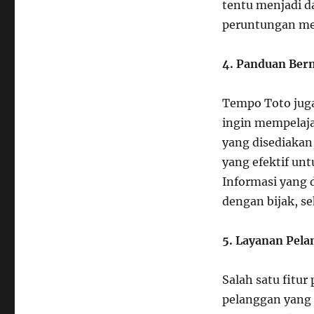
tentu menjadi d
peruntungan mer
4. Panduan Ber
Tempo Toto jug
ingin mempelaja
yang disediakan
yang efektif u
Informasi yang 
dengan bijak, s
5. Layanan Pel
Salah satu fitur
pelanggan yang 