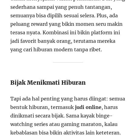
sederhana sampai yang penuh tantangan,
semuanya bisa dipilih sesuai selera. Plus, ada
peluang reward yang bikin momen seru makin
terasa nyata. Kombinasi ini bikin platform ini
jadi favorit banyak orang, terutama mereka
yang cari hiburan modern tanpa ribet.
Bijak Menikmati Hiburan
Tapi ada hal penting yang harus diingat: semua
bentuk hiburan, termasuk
judi online
, harus
dinikmati secara bijak. Sama kayak binge-
watching series atau gaming maraton, kalau
kebablasan bisa bikin aktivitas lain keteteran.