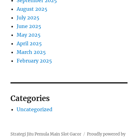
September 2025
August 2025
July 2025
June 2025
May 2025
April 2025
March 2025
February 2025
Categories
Uncategorized
Strategi Jitu Pemula Main Slot Gacor
Proudly powered by