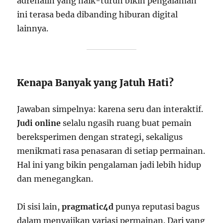
adrenalin yang naik-turun bikin pengalaman
ini terasa beda dibanding hiburan digital
lainnya.
Kenapa Banyak yang Jatuh Hati?
Jawaban simpelnya: karena seru dan interaktif.
Judi online
selalu ngasih ruang buat pemain
bereksperimen dengan strategi, sekaligus
menikmati rasa penasaran di setiap permainan.
Hal ini yang bikin pengalaman jadi lebih hidup
dan menegangkan.
Di sisi lain,
pragmatic4d
punya reputasi bagus
dalam menyajikan variasi permainan. Dari yang