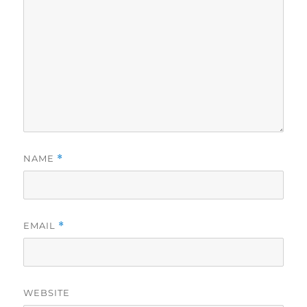
NAME
*
EMAIL
*
WEBSITE