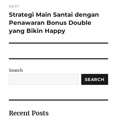
NEXT
Strategi Main Santai dengan
Next
post:
Penawaran Bonus Double
yang Bikin Happy
Search
SEARCH
Recent Posts