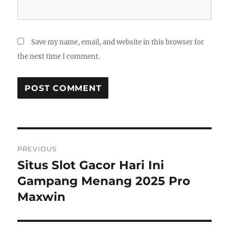
Save my name, email, and website in this browser for
the next time I comment.
Post
PREVIOUS
navigation
Situs Slot Gacor Hari Ini
Previous
post:
Gampang Menang 2025 Pro
Maxwin