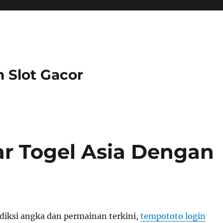
n Slot Gacor
r Togel Asia Dengan
diksi angka dan permainan terkini,
tempototo login