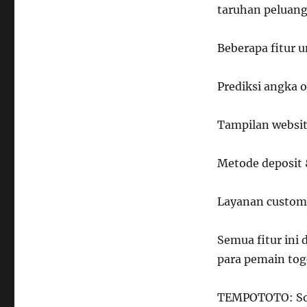
taruhan peluang
Beberapa fitur
Prediksi angka o
Tampilan websit
Metode deposit 
Layanan custome
Semua fitur in
para pemain toge
TEMPOTOTO: Sol