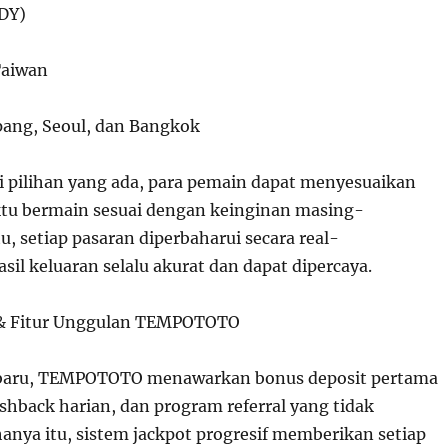
DY)
Taiwan
pang, Seoul, dan Bangkok
 pilihan yang ada, para pemain dapat menyesuaikan
ktu bermain sesuai dengan keinginan masing-
tu, setiap pasaran diperbaharui secara real-
sil keluaran selalu akurat dan dapat dipercaya.
& Fitur Unggulan TEMPOTOTO
baru, TEMPOTOTO menawarkan bonus deposit pertama
shback harian, dan program referral yang tidak
hanya itu, sistem jackpot progresif memberikan setiap