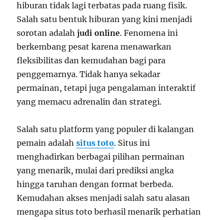
hiburan tidak lagi terbatas pada ruang fisik.
Salah satu bentuk hiburan yang kini menjadi
sorotan adalah
judi online
. Fenomena ini
berkembang pesat karena menawarkan
fleksibilitas dan kemudahan bagi para
penggemarnya. Tidak hanya sekadar
permainan, tetapi juga pengalaman interaktif
yang memacu adrenalin dan strategi.
Salah satu platform yang populer di kalangan
pemain adalah
situs toto
. Situs ini
menghadirkan berbagai pilihan permainan
yang menarik, mulai dari prediksi angka
hingga taruhan dengan format berbeda.
Kemudahan akses menjadi salah satu alasan
mengapa situs toto berhasil menarik perhatian