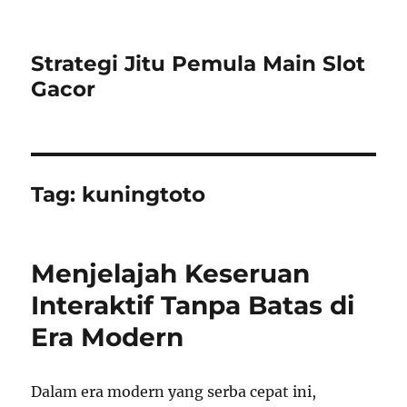
Strategi Jitu Pemula Main Slot
Gacor
Tag:
kuningtoto
Menjelajah Keseruan
Interaktif Tanpa Batas di
Era Modern
Dalam era modern yang serba cepat ini,