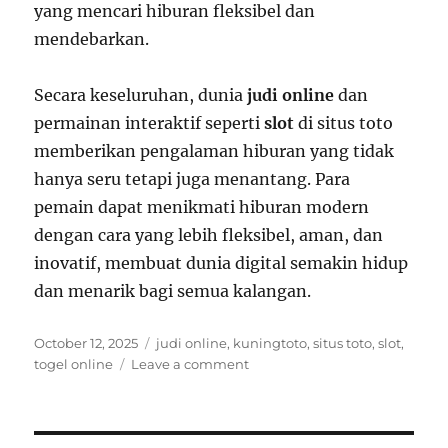
yang mencari hiburan fleksibel dan
mendebarkan.
Secara keseluruhan, dunia
judi online
dan
permainan interaktif seperti
slot
di situs toto
memberikan pengalaman hiburan yang tidak
hanya seru tetapi juga menantang. Para
pemain dapat menikmati hiburan modern
dengan cara yang lebih fleksibel, aman, dan
inovatif, membuat dunia digital semakin hidup
dan menarik bagi semua kalangan.
Posted
Tags
October 12, 2025
judi online
,
kuningtoto
,
situs toto
,
slot
,
on
on
togel online
Leave a comment
Menjelajah
Keseruan
Interaktif
Tanpa