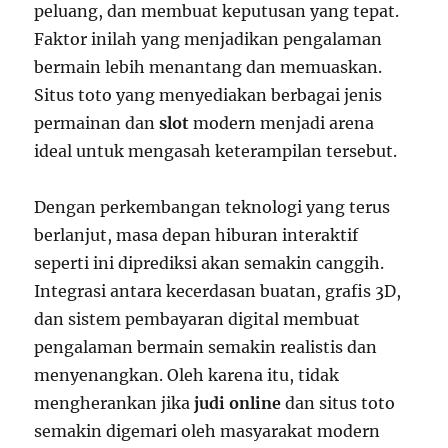
peluang, dan membuat keputusan yang tepat.
Faktor inilah yang menjadikan pengalaman
bermain lebih menantang dan memuaskan.
Situs toto yang menyediakan berbagai jenis
permainan dan
slot
modern menjadi arena
ideal untuk mengasah keterampilan tersebut.
Dengan perkembangan teknologi yang terus
berlanjut, masa depan hiburan interaktif
seperti ini diprediksi akan semakin canggih.
Integrasi antara kecerdasan buatan, grafis 3D,
dan sistem pembayaran digital membuat
pengalaman bermain semakin realistis dan
menyenangkan. Oleh karena itu, tidak
mengherankan jika
judi online
dan situs toto
semakin digemari oleh masyarakat modern