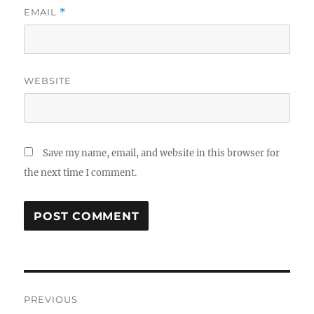
EMAIL
*
WEBSITE
Save my name, email, and website in this browser for
the next time I comment.
Post
PREVIOUS