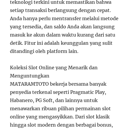
teknologi terkini untuk memastikan bahwa
setiap transaksi berlangsung dengan cepat.
Anda hanya perlu mentransfer melalui metode
yang tersedia, dan saldo Anda akan langsung
masuk ke akun dalam waktu kurang dari satu
detik. Fitur ini adalah keunggulan yang sulit
ditandingi oleh platform lain.
Koleksi Slot Online yang Menarik dan
Menguntungkan
MATARAMTOTO bekerja bersama banyak
penyedia terkenal seperti Pragmatic Play,
Habanero, PG Soft, dan lainnya untuk
menawarkan ribuan pilihan permainan slot
online yang mengasyikkan. Dari slot klasik
hingga slot modern dengan berbagai bonus,