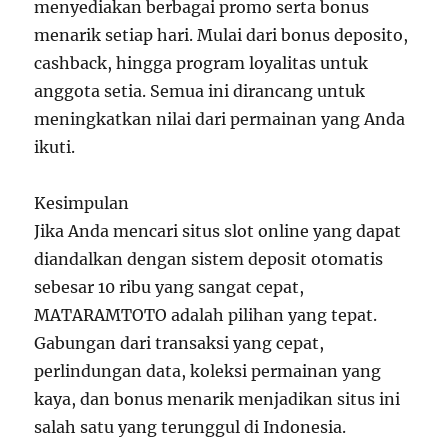
menyediakan berbagai promo serta bonus
menarik setiap hari. Mulai dari bonus deposito,
cashback, hingga program loyalitas untuk
anggota setia. Semua ini dirancang untuk
meningkatkan nilai dari permainan yang Anda
ikuti.
Kesimpulan
Jika Anda mencari situs slot online yang dapat
diandalkan dengan sistem deposit otomatis
sebesar 10 ribu yang sangat cepat,
MATARAMTOTO adalah pilihan yang tepat.
Gabungan dari transaksi yang cepat,
perlindungan data, koleksi permainan yang
kaya, dan bonus menarik menjadikan situs ini
salah satu yang terunggul di Indonesia.