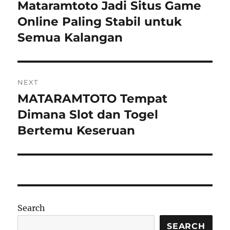
navigation
Mataramtoto Jadi Situs Game
Previous
post:
Online Paling Stabil untuk
Semua Kalangan
NEXT
MATARAMTOTO Tempat
Next
post:
Dimana Slot dan Togel
Bertemu Keseruan
Search
SEARCH