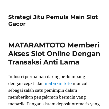
Strategi Jitu Pemula Main Slot
Gacor
MATARAMTOTO Memberi
Akses Slot Online Dengan
Transaksi Anti Lama
Industri permainan daring berkembang
dengan cepat, dan
mataram toto
muncul
sebagai salah satu pemimpin dalam
memberikan pengalaman bermain yang
menarik. Dengan sistem deposit otomatis yang