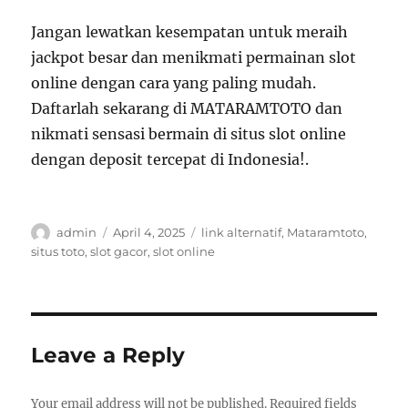
Jangan lewatkan kesempatan untuk meraih
jackpot besar dan menikmati permainan slot
online dengan cara yang paling mudah.
Daftarlah sekarang di MATARAMTOTO dan
nikmati sensasi bermain di situs slot online
dengan deposit tercepat di Indonesia!.
Author
Posted
Tags
admin
April 4, 2025
link alternatif
,
Mataramtoto
,
on
situs toto
,
slot gacor
,
slot online
Leave a Reply
Your email address will not be published.
Required fields