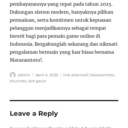
pembayarannya yang cepat pada tahun 2025.
Dukungan sistem modern, banyaknya pilihan
permainan, serta komitmen untuk kepuasan
pelanggan menjadikannya sebagai tempat
favorit bagi para pemain game online di
Indonesia. Bergabunglah sekarang dan nikmati
pengalaman bermain yang luar biasa bersama
Mataramtoto!.
Author
Posted
Tags
admin
April 4, 2025
link alternatif
,
Mataramtoto
,
on
situs toto
,
slot gacor
Leave a Reply