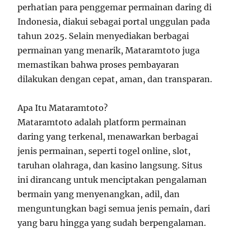
perhatian para penggemar permainan daring di
Indonesia, diakui sebagai portal unggulan pada
tahun 2025. Selain menyediakan berbagai
permainan yang menarik, Mataramtoto juga
memastikan bahwa proses pembayaran
dilakukan dengan cepat, aman, dan transparan.
Apa Itu Mataramtoto?
Mataramtoto adalah platform permainan
daring yang terkenal, menawarkan berbagai
jenis permainan, seperti togel online, slot,
taruhan olahraga, dan kasino langsung. Situs
ini dirancang untuk menciptakan pengalaman
bermain yang menyenangkan, adil, dan
menguntungkan bagi semua jenis pemain, dari
yang baru hingga yang sudah berpengalaman.