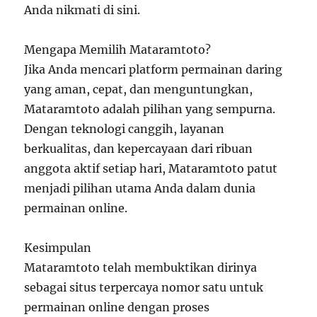
Anda nikmati di sini.
Mengapa Memilih Mataramtoto?
Jika Anda mencari platform permainan daring
yang aman, cepat, dan menguntungkan,
Mataramtoto adalah pilihan yang sempurna.
Dengan teknologi canggih, layanan
berkualitas, dan kepercayaan dari ribuan
anggota aktif setiap hari, Mataramtoto patut
menjadi pilihan utama Anda dalam dunia
permainan online.
Kesimpulan
Mataramtoto telah membuktikan dirinya
sebagai situs terpercaya nomor satu untuk
permainan online dengan proses