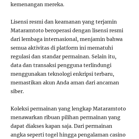
kemenangan mereka.
Lisensi resmi dan keamanan yang terjamin
Mataramtoto beroperasi dengan lisensi resmi
dari lembaga internasional, menjamin bahwa
semua aktivitas di platform ini mematuhi
regulasi dan standar permainan. Selain itu,
data dan transaksi pengguna terlindungi
menggunakan teknologi enkripsi terbaru,
memastikan akun Anda aman dari ancaman
siber.
Koleksi permainan yang lengkap Mataramtoto
menawarkan ribuan pilihan permainan yang
dapat diakses kapan saja. Dari permainan
angka seperti togel hingga pengalaman casino