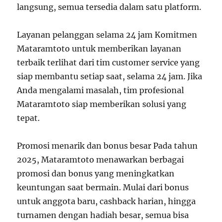
langsung, semua tersedia dalam satu platform.
Layanan pelanggan selama 24 jam Komitmen
Mataramtoto untuk memberikan layanan
terbaik terlihat dari tim customer service yang
siap membantu setiap saat, selama 24 jam. Jika
Anda mengalami masalah, tim profesional
Mataramtoto siap memberikan solusi yang
tepat.
Promosi menarik dan bonus besar Pada tahun
2025, Mataramtoto menawarkan berbagai
promosi dan bonus yang meningkatkan
keuntungan saat bermain. Mulai dari bonus
untuk anggota baru, cashback harian, hingga
turnamen dengan hadiah besar, semua bisa