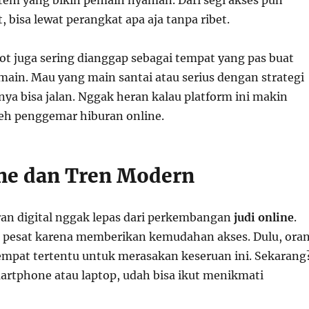
stem yang bikin pemain nyaman. Dari segi akses pun
bisa lewat perangkat apa aja tanpa ribet.
slot juga sering dianggap sebagai tempat yang pas buat
main. Mau yang main santai atau serius dengan strategi
ya bisa jalan. Nggak heran kalau platform ini makin
oleh penggemar hiburan online.
ine dan Tren Modern
uran digital nggak lepas dari perkembangan
judi online
.
 pesat karena memberikan kemudahan akses. Dulu, ora
tempat tertentu untuk merasakan keseruan ini. Sekarang
artphone atau laptop, udah bisa ikut menikmati