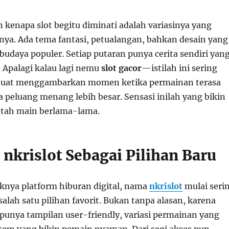
n kenapa slot begitu diminati adalah variasinya yang
nya. Ada tema fantasi, petualangan, bahkan desain yang
i budaya populer. Setiap putaran punya cerita sendiri yan
. Apalagi kalau lagi nemu
slot gacor
—istilah ini sering
 buat menggambarkan momen ketika permainan terasa
a peluang menang lebih besar. Sensasi inilah yang bikin
etah main berlama-lama.
 nkrislot Sebagai Pilihan Baru
knya platform hiburan digital, nama
nkrislot
mulai seri
alah satu pilihan favorit. Bukan tanpa alasan, karena
 punya tampilan user-friendly, variasi permainan yang