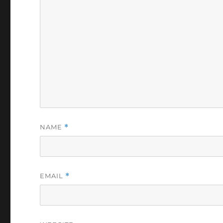
NAME
*
EMAIL
*