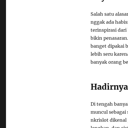
Salah satu alasa
nggak ada habis
terinspirasi dar
bikin penasaran
banget dipakai
lebih seru karen
banyak orang b
Hadirnya
Di tengah banya
muncul sebagai s
nkrislot dikenal