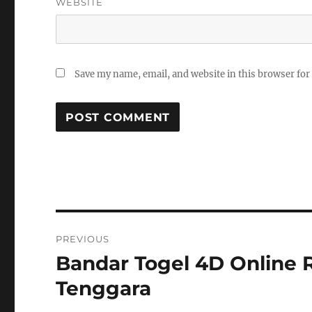
WEBSITE
Save my name, email, and website in this browser for
Post
PREVIOUS
navigation
Bandar Togel 4D Online R
Previous
post:
Tenggara