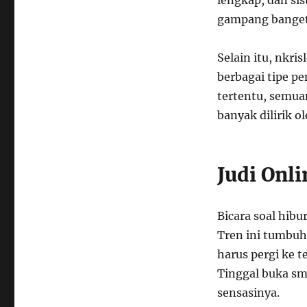
lengkap, dan si
gampang banget, 
Selain itu, nkri
berbagai tipe pe
tertentu, semuan
banyak dilirik 
Judi Onl
Bicara soal hib
Tren ini tumbuh
harus pergi ke 
Tinggal buka sm
sensasinya.