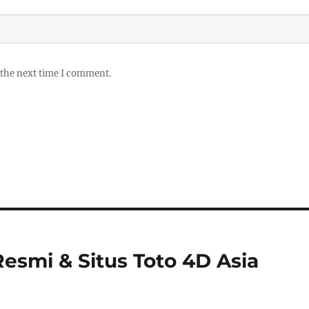
 the next time I comment.
esmi & Situs Toto 4D Asia