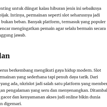
ting untuk diingat kalau hiburan jenis ini sebaiknya
bijak. Intinya, permainan seperti slot seharusnya jadi
i, bukan beban. Banyak platform, termasuk yang populer
gencar mengingatkan pemain agar selalu bermain secara
nggung jawab.
lan
 terus berkembang mengikuti gaya hidup modern. Slot
ermainan yang sederhana tapi penuh daya tarik. Dari
 yang ada, nkrislot jadi salah satu platform yang member
gan pengalaman yang seru dan menyenangkan. Ditamba
ot gacor dan kenyamanan akses judi online bikin dunia
in digemari.