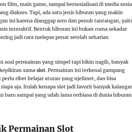
on film, main game, sampai bersosialisasi di media sosia
g diakses. Tapi, ada satu jenis hiburan yang makin
gan ini karena dianggap seru dan penuh tantangan, yait
sis interaktif. Bentuk hiburan ini bukan cuma sekadar
 sering jadi cara melepas penat setelah seharian
 soal permainan yang simpel tapi bikin nagih, banyak
 kepikiran sama
slot
. Permainan ini terkenal gampang
perlu ribet belajar aturan yang njelimet, dan bisa
siapa aja. Itulah kenapa slot jadi favorit banyak kalanga
in baru sampai yang udah lama terbiasa di dunia hiburan
ik Permainan Slot