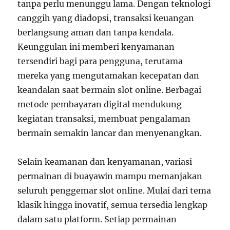
tanpa perlu menunggu lama. Dengan teknologi
canggih yang diadopsi, transaksi keuangan
berlangsung aman dan tanpa kendala.
Keunggulan ini memberi kenyamanan
tersendiri bagi para pengguna, terutama
mereka yang mengutamakan kecepatan dan
keandalan saat bermain slot online. Berbagai
metode pembayaran digital mendukung
kegiatan transaksi, membuat pengalaman
bermain semakin lancar dan menyenangkan.
Selain keamanan dan kenyamanan, variasi
permainan di buayawin mampu memanjakan
seluruh penggemar slot online. Mulai dari tema
klasik hingga inovatif, semua tersedia lengkap
dalam satu platform. Setiap permainan