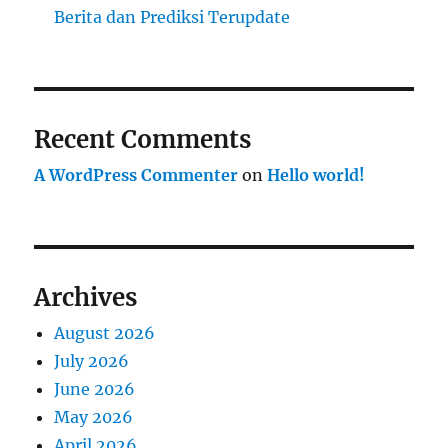
Berita dan Prediksi Terupdate
Recent Comments
A WordPress Commenter
on
Hello world!
Archives
August 2026
July 2026
June 2026
May 2026
April 2026