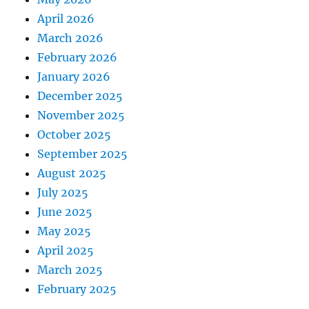
April 2026
March 2026
February 2026
January 2026
December 2025
November 2025
October 2025
September 2025
August 2025
July 2025
June 2025
May 2025
April 2025
March 2025
February 2025