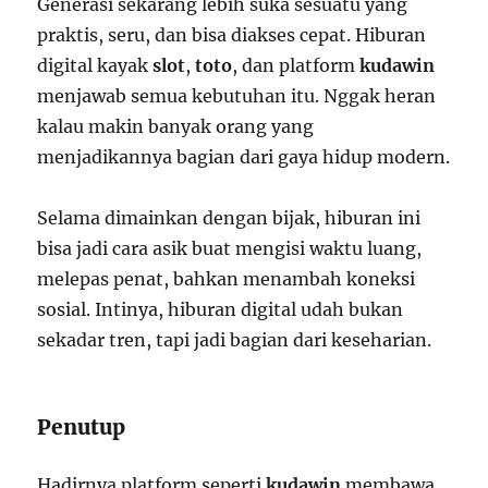
Generasi sekarang lebih suka sesuatu yang
praktis, seru, dan bisa diakses cepat. Hiburan
digital kayak
slot
,
toto
, dan platform
kudawin
menjawab semua kebutuhan itu. Nggak heran
kalau makin banyak orang yang
menjadikannya bagian dari gaya hidup modern.
Selama dimainkan dengan bijak, hiburan ini
bisa jadi cara asik buat mengisi waktu luang,
melepas penat, bahkan menambah koneksi
sosial. Intinya, hiburan digital udah bukan
sekadar tren, tapi jadi bagian dari keseharian.
Penutup
Hadirnya platform seperti
kudawin
membawa