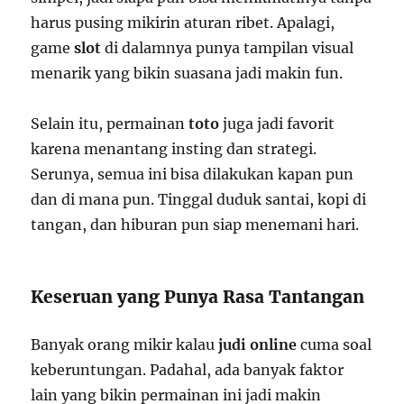
harus pusing mikirin aturan ribet. Apalagi,
game
slot
di dalamnya punya tampilan visual
menarik yang bikin suasana jadi makin fun.
Selain itu, permainan
toto
juga jadi favorit
karena menantang insting dan strategi.
Serunya, semua ini bisa dilakukan kapan pun
dan di mana pun. Tinggal duduk santai, kopi di
tangan, dan hiburan pun siap menemani hari.
Keseruan yang Punya Rasa Tantangan
Banyak orang mikir kalau
judi online
cuma soal
keberuntungan. Padahal, ada banyak faktor
lain yang bikin permainan ini jadi makin