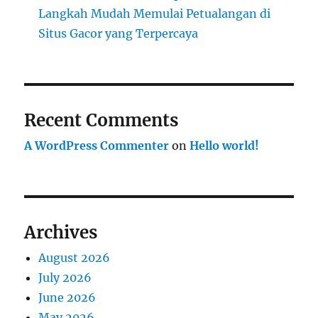
Langkah Mudah Memulai Petualangan di
Situs Gacor yang Terpercaya
Recent Comments
A WordPress Commenter
on
Hello world!
Archives
August 2026
July 2026
June 2026
May 2026