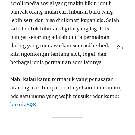
scroll media sosial yang makin bikin jenuh,
banyak orang mulai cari hiburan baru yang
lebih seru dan bisa dinikmati kapan aja. Salah
satu bentuk hiburan digital yang lagi hits
banget sekarang adalah dunia permainan
daring yang menawarkan sensasi berbeda—ya,
kita ngomongin tentang slot, togel, dan
berbagai jenis permainan seru lainnya.
Nah, kalau kamu termasuk yang penasaran
atau lagi cari tempat buat nyobain hiburan ini,
ada satu nama yang wajib masuk radar kamu:
kurnia898
.