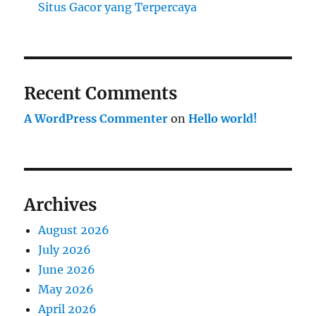
Situs Gacor yang Terpercaya
Recent Comments
A WordPress Commenter
on
Hello world!
Archives
August 2026
July 2026
June 2026
May 2026
April 2026