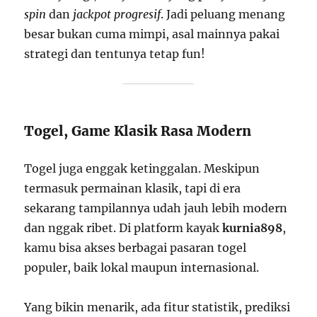
spin
dan
jackpot progresif
. Jadi peluang menang
besar bukan cuma mimpi, asal mainnya pakai
strategi dan tentunya tetap fun!
Togel, Game Klasik Rasa Modern
Togel juga enggak ketinggalan. Meskipun
termasuk permainan klasik, tapi di era
sekarang tampilannya udah jauh lebih modern
dan nggak ribet. Di platform kayak
kurnia898
,
kamu bisa akses berbagai pasaran togel
populer, baik lokal maupun internasional.
Yang bikin menarik, ada fitur statistik, prediksi