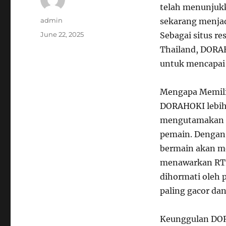
telah menunjuk
Author
admin
sekarang menjad
Posted
June 22, 2025
Sebagai situs re
on
Thailand, DORAH
untuk mencapai
Mengapa Memil
DORAHOKI lebih d
mengutamakan k
pemain. Dengan 
bermain akan me
menawarkan RTP 
dihormati oleh 
paling gacor dan
Keunggulan DO