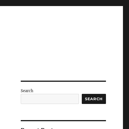
Search
SEARCH
e