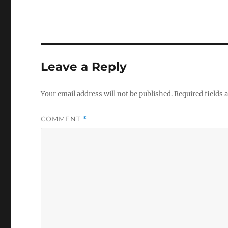
Leave a Reply
Your email address will not be published.
Required fields
COMMENT
*