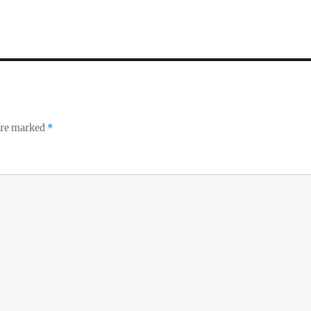
 are marked
*