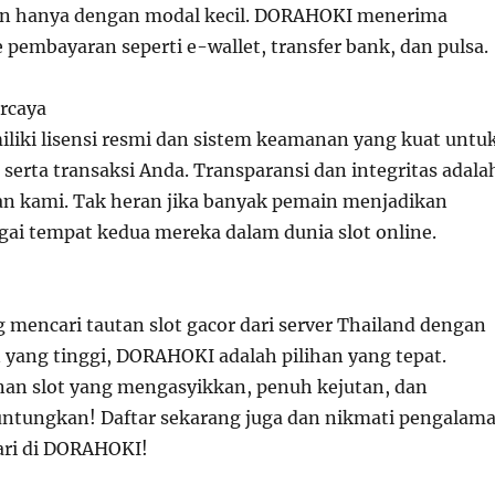
in hanya dengan modal kecil. DORAHOKI menerima
pembayaran seperti e-wallet, transfer bank, dan pulsa.
rcaya
ki lisensi resmi dan sistem keamanan yang kuat untu
serta transaksi Anda. Transparansi dan integritas adala
nan kami. Tak heran jika banyak pemain menjadikan
i tempat kedua mereka dalam dunia slot online.
 mencari tautan slot gacor dari server Thailand dengan
yang tinggi, DORAHOKI adalah pilihan yang tepat.
an slot yang mengasyikkan, penuh kejutan, dan
ntungkan! Daftar sekarang juga dan nikmati pengalam
hari di DORAHOKI!