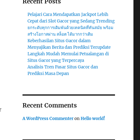
Recent Posts
Pelajari Cara Mendapatkan Jackpot Lebih
Cepat dari Slot Gacor yang Sedang Trending
ยกระดับทุกการเดิมพันด้วยเทคนิคที่ทันสมัย พร้อม
สร้างโอกาสผ่าน สล็อต ได้มากกว่าเดิม
Keberhasilan Situs Gacor dalam
Menyajikan Berita dan Prediksi Terupdate
Langkah Mudah Memulai Petualangan di
Situs Gacor yang Terpercaya
Analisis Tren Pasar Situs Gacor dan
Prediksi Masa Depan
Recent Comments
r
A WordPress Commenter
on
Hello world!