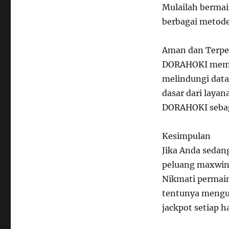
Mulailah berma
berbagai metode 
Aman dan Terpe
DORAHOKI memili
melindungi data 
dasar dari laya
DORAHOKI sebaga
Kesimpulan
Jika Anda sedang
peluang maxwin 
Nikmati permain
tentunya mengu
jackpot setiap 