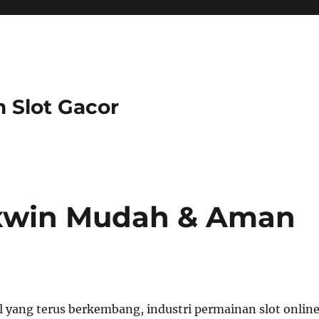
n Slot Gacor
axwin Mudah & Aman
l yang terus berkembang, industri permainan slot onlin