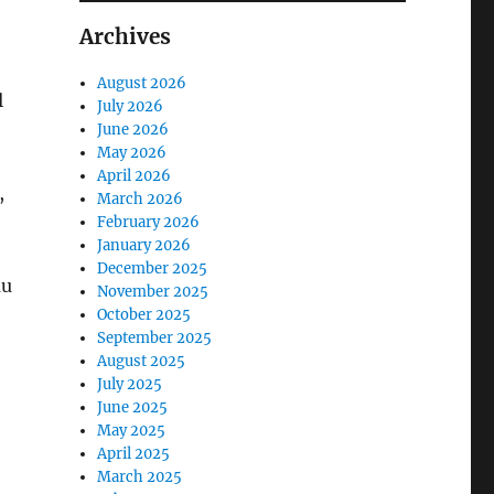
Archives
August 2026
l
July 2026
June 2026
May 2026
April 2026
,
March 2026
February 2026
January 2026
December 2025
au
November 2025
October 2025
September 2025
August 2025
July 2025
June 2025
May 2025
April 2025
March 2025