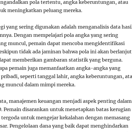
gandalkan pola tertentu, angka keberuntungan, atau
ntuk meningkatkan peluang mereka.
egi yang sering digunakan adalah menganalisis data hasi
mnya. Dengan mempelajari pola angka yang sering
ang muncul, pemain dapat mencoba mengidentifikasi
eskipun tidak ada jaminan bahwa pola ini akan berlanjut
dapat memberikan gambaran statistik yang berguna.
erapa pemain juga memanfaatkan angka-angka yang
pribadi, seperti tanggal lahir, angka keberuntungan, at
ing muncul dalam mimpi mereka.
 data, manajemen keuangan menjadi aspek penting dalam
. Pemain disarankan untuk menetapkan batas kerugian
lu tergoda untuk mengejar kekalahan dengan memasang
esar. Pengelolaan dana yang baik dapat menghindarkan