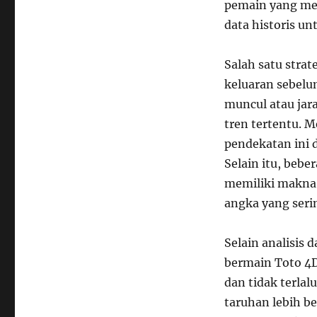
pemain yang men
data historis u
Salah satu strat
keluaran sebelu
muncul atau jar
tren tertentu. M
pendekatan ini 
Selain itu, beb
memiliki makna 
angka yang ser
Selain analisis
bermain Toto 4D
dan tidak terla
taruhan lebih b