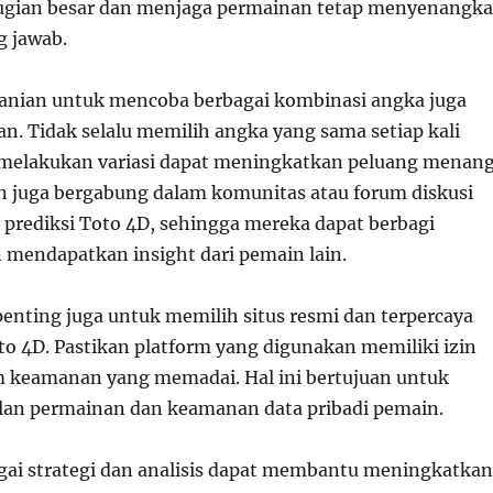
rugian besar dan menjaga permainan tetap menyenangk
 jawab.
eranian untuk mencoba berbagai kombinasi angka juga
an. Tidak selalu memilih angka yang sama setiap kali
 melakukan variasi dapat meningkatkan peluang menang
 juga bergabung dalam komunitas atau forum diskusi
rediksi Toto 4D, sehingga mereka dapat berbagi
mendapatkan insight dari pemain lain.
 penting juga untuk memilih situs resmi dan terpercaya
to 4D. Pastikan platform yang digunakan memiliki izin
m keamanan yang memadai. Hal ini bertujuan untuk
lan permainan dan keamanan data pribadi pemain.
ai strategi dan analisis dapat membantu meningkatkan