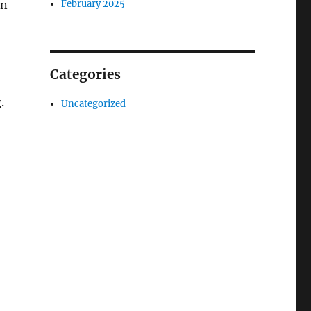
an
February 2025
Categories
.
Uncategorized