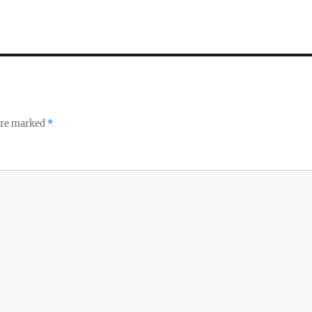
 are marked
*