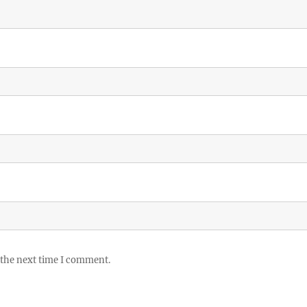
 the next time I comment.