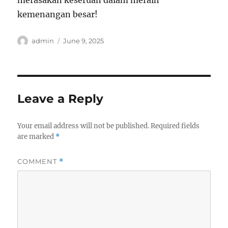
merasakan keseruan dalam meraih
kemenangan besar!
Author
Posted
admin
June 9, 2025
on
Leave a Reply
Your email address will not be published.
Required fields
are marked
*
COMMENT
*