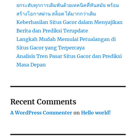
ยกระดับทุกการเดิมพันด้วยเทคนิคที่ทันสมัย พร้อม
สร้างโอกาสผ่าน สล็อต ได้มากกว่าเดิม
Keberhasilan Situs Gacor dalam Menyajikan
Berita dan Prediksi Terupdate
Langkah Mudah Memulai Petualangan di
Situs Gacor yang Terpercaya
Analisis Tren Pasar Situs Gacor dan Prediksi
Masa Depan
Recent Comments
A WordPress Commenter
on
Hello world!