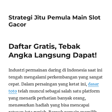
Strategi Jitu Pemula Main Slot
Gacor
Daftar Gratis, Tebak
Angka Langsung Dapat!
Industri permainan daring di Indonesia saat ini
tengah mengalami perkembangan yang sangat
cepat. Dalam persaingan yang ketat ini,
dasar
toto
telah muncul sebagai salah satu platform
yang menarik perhatian banyak orang,
menawarkan hadiah yang bisa mencapai