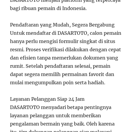
DASARTOTO menjadi platform yang terpercaya
bagi ribuan pemain di Indonesia.
Pendaftaran yang Mudah, Segera Bergabung
Untuk mendaftar di DASARTOTO, calon pemain
hanya perlu mengisi formulir singkat di situs
resmi. Proses verifikasi dilakukan dengan cepat
dan efisien tanpa memerlukan dokumen yang
rumit. Setelah pendaftaran selesai, pemain
dapat segera memilih permainan favorit dan
mulai mengumpulkan poin serta hadiah.
Layanan Pelanggan Siap 24 Jam
DASARTOTO menyadari betapa pentingnya
layanan pelanggan untuk memberikan
pengalaman bermain yang baik. Oleh karena