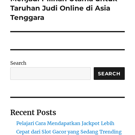
Taruhan Judi Online di Asia
Tenggara
Search
SEARCH
Recent Posts
Pelajari Cara Mendapatkan Jackpot Lebih
Cepat dari Slot Gacor yang Sedang Trending