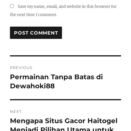
Save my name, email, and website in this browser for
the next time I comment.
Post
PREVIOUS
navigation
Permainan Tanpa Batas di
Previous
post:
Dewahoki88
NEXT
Mengapa Situs Gacor Haitogel
Next
post:
Menjadi Pilihan Utama untuk