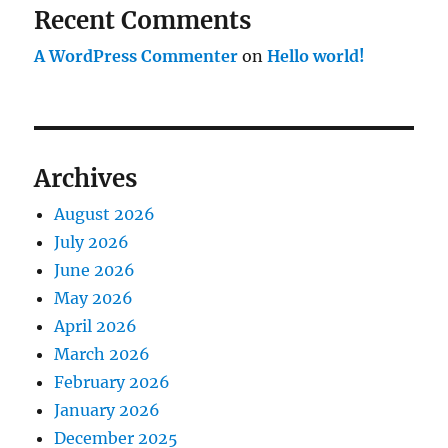
Recent Comments
A WordPress Commenter
on
Hello world!
Archives
August 2026
July 2026
June 2026
May 2026
April 2026
March 2026
February 2026
January 2026
December 2025