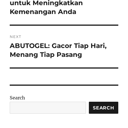
untuk Meningkatkan
Kemenangan Anda
NEXT
ABUTOGEL: Gacor Tiap Hari,
Next
post:
Menang Tiap Pasang
Search
SEARCH