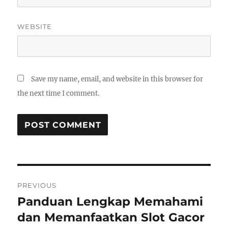
WEBSITE
Save my name, email, and website in this browser for
the next time I comment.
Post
PREVIOUS
navigation
Panduan Lengkap Memahami
Previous
post:
dan Memanfaatkan Slot Gacor