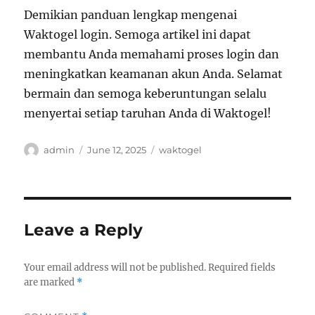
Demikian panduan lengkap mengenai
Waktogel login. Semoga artikel ini dapat
membantu Anda memahami proses login dan
meningkatkan keamanan akun Anda. Selamat
bermain dan semoga keberuntungan selalu
menyertai setiap taruhan Anda di Waktogel!
Author
Posted
Tags
admin
June 12, 2025
waktogel
on
Leave a Reply
Your email address will not be published.
Required fields
are marked
*