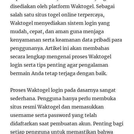
disediakan oleh platform Waktogel. Sebagai
salah satu situs togel online terpercaya,
Waktogel menyediakan sistem login yang
mudah, cepat, dan aman guna menjaga
kenyamanan serta keamanan data pribadi para
penggunanya. Artikel ini akan membahas
secara lengkap mengenai proses Waktogel
login serta tips penting agar pengalaman
bermain Anda tetap terjaga dengan baik.
Proses Waktogel login pada dasarnya sangat
sederhana. Pengguna hanya perlu membuka
situs resmi Waktogel dan memasukkan
username serta password yang telah
didaftarkan saat pembuatan akun. Penting bagi
setiap pengguna untuk memastikan bahwa