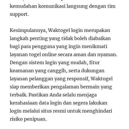
kemudahan komunikasi langsung dengan tim
support.
Kesimpulannya, Waktogel login merupakan
langkah penting yang tidak boleh diabaikan
bagi para pengguna yang ingin menikmati
layanan togel online secara aman dan nyaman.
Dengan sistem login yang mudah, fitur
keamanan yang canggih, serta dukungan
layanan pelanggan yang responsif, Waktogel
siap memberikan pengalaman bermain yang
terbaik. Pastikan Anda selalu menjaga
kerahasiaan data login dan segera lakukan
login melalui situs resmi untuk menghindari
risiko penipuan.