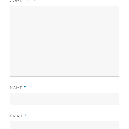
COMMENT
*
NAME
*
EMAIL
*