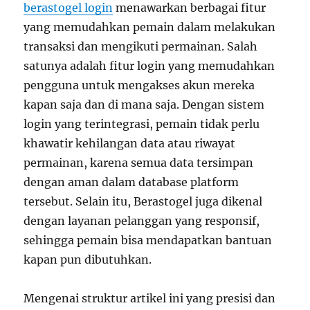
berastogel login
menawarkan berbagai fitur
yang memudahkan pemain dalam melakukan
transaksi dan mengikuti permainan. Salah
satunya adalah fitur login yang memudahkan
pengguna untuk mengakses akun mereka
kapan saja dan di mana saja. Dengan sistem
login yang terintegrasi, pemain tidak perlu
khawatir kehilangan data atau riwayat
permainan, karena semua data tersimpan
dengan aman dalam database platform
tersebut. Selain itu, Berastogel juga dikenal
dengan layanan pelanggan yang responsif,
sehingga pemain bisa mendapatkan bantuan
kapan pun dibutuhkan.
Mengenai struktur artikel ini yang presisi dan