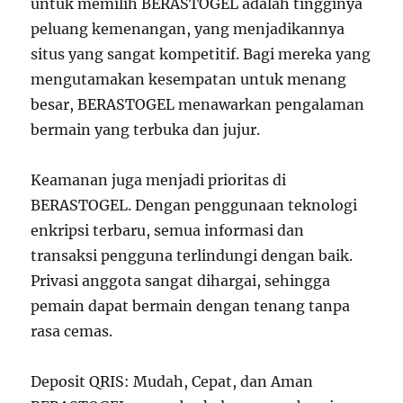
untuk memilih BERASTOGEL adalah tingginya
peluang kemenangan, yang menjadikannya
situs yang sangat kompetitif. Bagi mereka yang
mengutamakan kesempatan untuk menang
besar, BERASTOGEL menawarkan pengalaman
bermain yang terbuka dan jujur.
Keamanan juga menjadi prioritas di
BERASTOGEL. Dengan penggunaan teknologi
enkripsi terbaru, semua informasi dan
transaksi pengguna terlindungi dengan baik.
Privasi anggota sangat dihargai, sehingga
pemain dapat bermain dengan tenang tanpa
rasa cemas.
Deposit QRIS: Mudah, Cepat, dan Aman