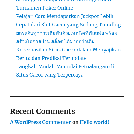
Turnamen Poker Online
Pelajari Cara Mendapatkan Jackpot Lebih
Cepat dari Slot Gacor yang Sedang Trending
ยกระดับทุกการเดิมพันด้วยเทคนิคที่ทันสมัย พร้อม
สร้างโอกาสผ่าน สล็อต ได้มากกว่าเดิม
Keberhasilan Situs Gacor dalam Menyajikan
Berita dan Prediksi Terupdate
Langkah Mudah Memulai Petualangan di
Situs Gacor yang Terpercaya
Recent Comments
A WordPress Commenter
on
Hello world!