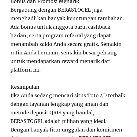
Bonus dan Promosi Menarik
Bergabung dengan BERASTOGEL juga
menghadirkan banyak keuntungan tambahan.
Ada bonus untuk anggota baru, cashback
harian, serta program referral yang dapat
menambah saldo Anda secara gratis. Semakin
rutin Anda bermain, semakin besar peluang
untuk mendapatkan reward menarik dari
platform ini.
Kesimpulan
Jika Anda sedang mencari situs Toto 4D terbaik
dengan layanan lengkap yang aman dan
metode deposit QRIS yang handal,
BERASTOGEL adalah pilihan yang ideal.
Dengan banyak fitur unggulan dan komitmen