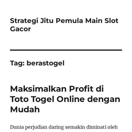
Strategi Jitu Pemula Main Slot
Gacor
Tag:
berastogel
Maksimalkan Profit di
Toto Togel Online dengan
Mudah
Dunia perjudian daring semakin diminati oleh