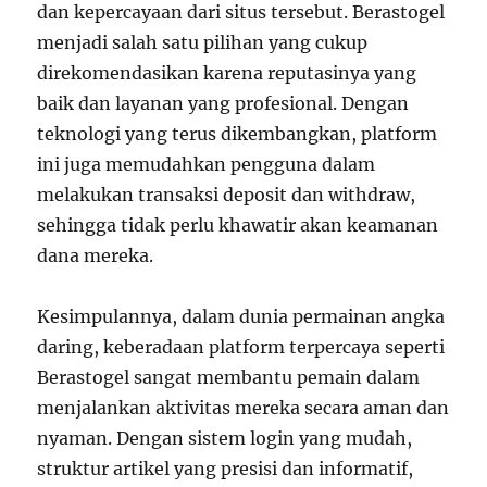
dan kepercayaan dari situs tersebut. Berastogel
menjadi salah satu pilihan yang cukup
direkomendasikan karena reputasinya yang
baik dan layanan yang profesional. Dengan
teknologi yang terus dikembangkan, platform
ini juga memudahkan pengguna dalam
melakukan transaksi deposit dan withdraw,
sehingga tidak perlu khawatir akan keamanan
dana mereka.
Kesimpulannya, dalam dunia permainan angka
daring, keberadaan platform terpercaya seperti
Berastogel sangat membantu pemain dalam
menjalankan aktivitas mereka secara aman dan
nyaman. Dengan sistem login yang mudah,
struktur artikel yang presisi dan informatif,