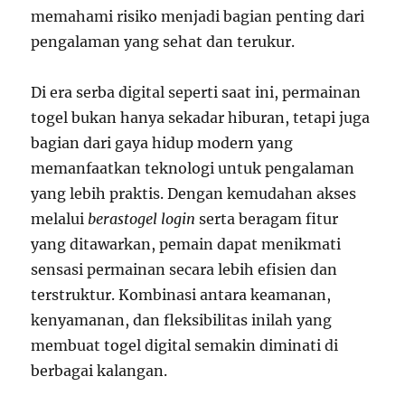
memahami risiko menjadi bagian penting dari
pengalaman yang sehat dan terukur.
Di era serba digital seperti saat ini, permainan
togel bukan hanya sekadar hiburan, tetapi juga
bagian dari gaya hidup modern yang
memanfaatkan teknologi untuk pengalaman
yang lebih praktis. Dengan kemudahan akses
melalui
berastogel login
serta beragam fitur
yang ditawarkan, pemain dapat menikmati
sensasi permainan secara lebih efisien dan
terstruktur. Kombinasi antara keamanan,
kenyamanan, dan fleksibilitas inilah yang
membuat togel digital semakin diminati di
berbagai kalangan.