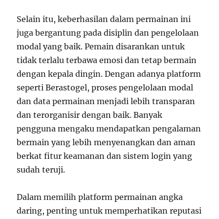
Selain itu, keberhasilan dalam permainan ini
juga bergantung pada disiplin dan pengelolaan
modal yang baik. Pemain disarankan untuk
tidak terlalu terbawa emosi dan tetap bermain
dengan kepala dingin. Dengan adanya platform
seperti Berastogel, proses pengelolaan modal
dan data permainan menjadi lebih transparan
dan terorganisir dengan baik. Banyak
pengguna mengaku mendapatkan pengalaman
bermain yang lebih menyenangkan dan aman
berkat fitur keamanan dan sistem login yang
sudah teruji.
Dalam memilih platform permainan angka
daring, penting untuk memperhatikan reputasi