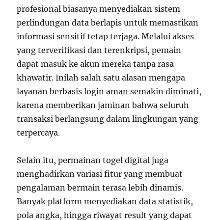
profesional biasanya menyediakan sistem
perlindungan data berlapis untuk memastikan
informasi sensitif tetap terjaga. Melalui akses
yang terverifikasi dan terenkripsi, pemain
dapat masuk ke akun mereka tanpa rasa
khawatir. Inilah salah satu alasan mengapa
layanan berbasis login aman semakin diminati,
karena memberikan jaminan bahwa seluruh
transaksi berlangsung dalam lingkungan yang
terpercaya.
Selain itu, permainan togel digital juga
menghadirkan variasi fitur yang membuat
pengalaman bermain terasa lebih dinamis.
Banyak platform menyediakan data statistik,
pola angka, hingga riwayat result yang dapat