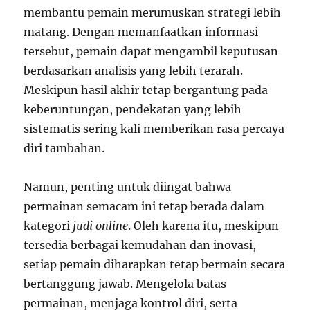
membantu pemain merumuskan strategi lebih
matang. Dengan memanfaatkan informasi
tersebut, pemain dapat mengambil keputusan
berdasarkan analisis yang lebih terarah.
Meskipun hasil akhir tetap bergantung pada
keberuntungan, pendekatan yang lebih
sistematis sering kali memberikan rasa percaya
diri tambahan.
Namun, penting untuk diingat bahwa
permainan semacam ini tetap berada dalam
kategori
judi online
. Oleh karena itu, meskipun
tersedia berbagai kemudahan dan inovasi,
setiap pemain diharapkan tetap bermain secara
bertanggung jawab. Mengelola batas
permainan, menjaga kontrol diri, serta