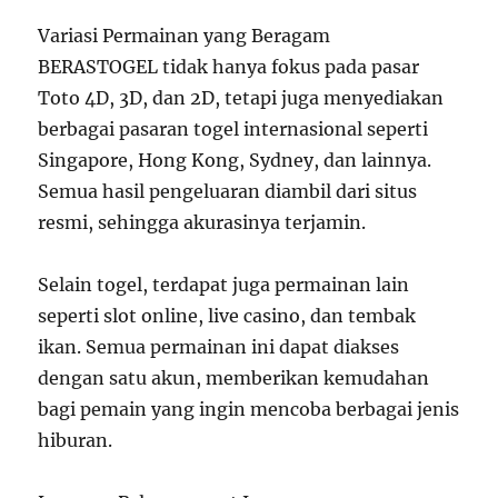
Variasi Permainan yang Beragam
BERASTOGEL tidak hanya fokus pada pasar
Toto 4D, 3D, dan 2D, tetapi juga menyediakan
berbagai pasaran togel internasional seperti
Singapore, Hong Kong, Sydney, dan lainnya.
Semua hasil pengeluaran diambil dari situs
resmi, sehingga akurasinya terjamin.
Selain togel, terdapat juga permainan lain
seperti slot online, live casino, dan tembak
ikan. Semua permainan ini dapat diakses
dengan satu akun, memberikan kemudahan
bagi pemain yang ingin mencoba berbagai jenis
hiburan.