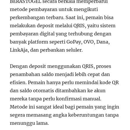
BERASTOGEL secara berkala memperbarui
metode pembayaran untuk mengikuti
perkembangan terbaru. Saat ini, pemain bisa
melakukan deposit melalui QRIS, yaitu sistem
pembayaran digital yang terhubung dengan
banyak platform seperti GoPay, OVO, Dana,
LinkAja, dan perbankan seluler.
Dengan deposit menggunakan QRIS, proses
penambahan saldo menjadi lebih cepat dan
efisien. Pemain hanya perlu memindai kode QR
dan saldo otomatis ditambahkan ke akun
mereka tanpa perlu konfirmasi manual.
Metode ini sangat ideal bagi pemain yang ingin
segera memasang angka keberuntungan tanpa
menunggu lama.