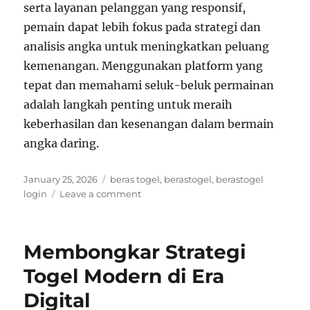
serta layanan pelanggan yang responsif,
pemain dapat lebih fokus pada strategi dan
analisis angka untuk meningkatkan peluang
kemenangan. Menggunakan platform yang
tepat dan memahami seluk-beluk permainan
adalah langkah penting untuk meraih
keberhasilan dan kesenangan dalam bermain
angka daring.
Posted
Tags
January 25, 2026
beras togel
,
berastogel
,
berastogel
on
on
login
Leave a comment
Analisis
Togel
untuk
Membongkar Strategi
Pemain
yang
Togel Modern di Era
Suka
Digital
Data