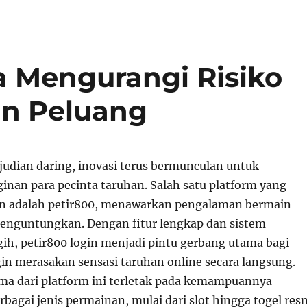
ra Mengurangi Risiko
n Peluang
judian daring, inovasi terus bermunculan untuk
nan para pecinta taruhan. Salah satu platform yang
un adalah petir800, menawarkan pengalaman bermain
enguntungkan. Dengan fitur lengkap dan sistem
h, petir800 login menjadi pintu gerbang utama bagi
in merasakan sensasi taruhan online secara langsung.
a dari platform ini terletak pada kemampuannya
bagai jenis permainan, mulai dari slot hingga togel res