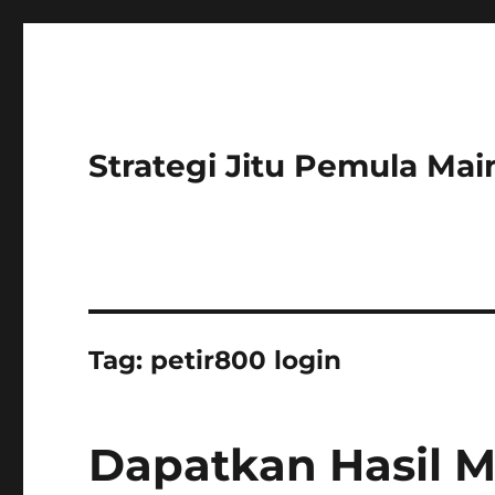
Strategi Jitu Pemula Mai
Tag:
petir800 login
Dapatkan Hasil Ma