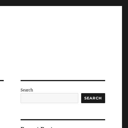
Search
SEARCH