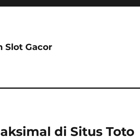
n Slot Gacor
ksimal di Situs Toto