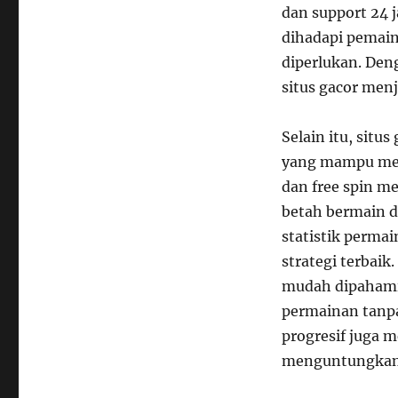
dan support 24 
dihadapi pemain
diperlukan. Den
situs gacor menj
Selain itu, sit
yang mampu men
dan free spin m
betah bermain d
statistik perm
strategi terbai
mudah dipahami
permainan tanpa 
progresif juga
menguntungkan