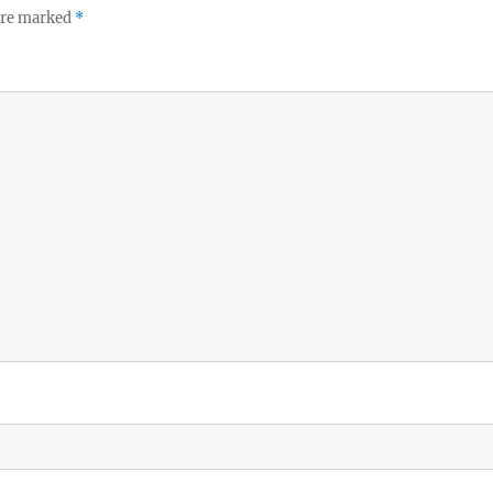
 are marked
*