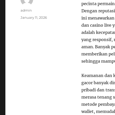
pecinta permain
Author
admin
Dengan reputasi
Posted
January 11, 2026
ini menawarkan 
on
dan casino live 
adalah kecepata
yang responsif
aman. Banyak p
memberikan pelu
sehingga mampu 
Keamanan dan k
gacor banyak di
pribadi dan tra
merasa tenang sa
metode pembayar
wallet, memudah