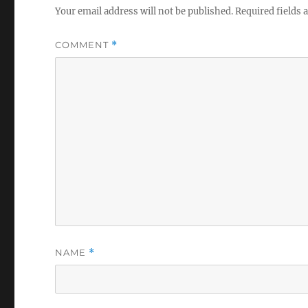
Your email address will not be published.
Required fields
COMMENT
*
NAME
*