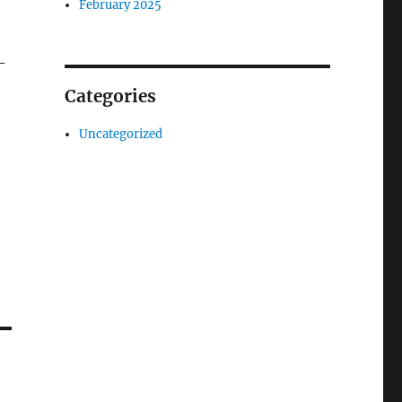
February 2025
-
Categories
Uncategorized