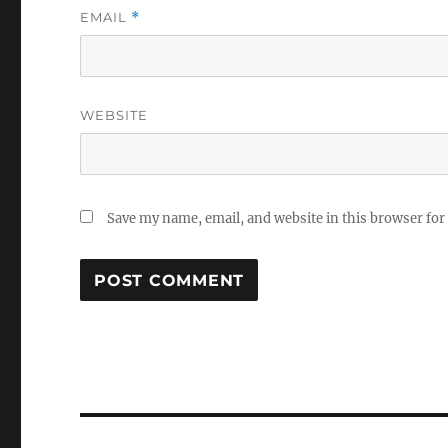
EMAIL
*
WEBSITE
Save my name, email, and website in this browser for
Post