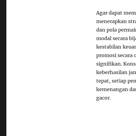
Agar dapat mema
menerapkan stra
dan pola permai
modal secara bi
kestabilan keua
promosi secara 
signifikan. Kon
keberhasilan ja
tepat, setiap p
kemenangan dan
gacor.