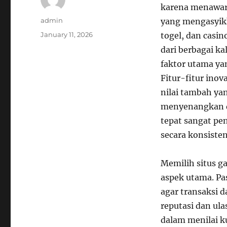
karena menawar
Author
admin
yang mengasyikk
Posted
January 11, 2026
togel, dan casi
on
dari berbagai k
faktor utama ya
Fitur-fitur inov
nilai tambah y
menyenangkan da
tepat sangat pe
secara konsisten
Memilih situs g
aspek utama. Pas
agar transaksi d
reputasi dan ula
dalam menilai ku