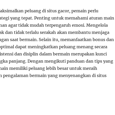
ksimalkan peluang di situs gacor, pemain perlu
tegi yang tepat. Penting untuk memahami aturan main
nan agar tidak mudah terpengaruh emosi. Mengelola
jak dan tidak terlalu serakah akan membantu menjaga
ngan saat bermain. Selain itu, memanfaatkan bonus dan
optimal dapat meningkatkan peluang menang secara
sistensi dan disiplin dalam bermain merupakan kunci
ngka panjang. Dengan mengikuti panduan dan tips yang
emain memiliki peluang lebih besar untuk meraih
 pengalaman bermain yang menyenangkan di situs