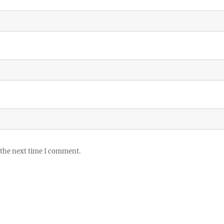
 the next time I comment.