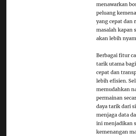
menawarkan bon
peluang kemenan
yang cepat dan
masalah kapan s
akan lebih nya
Berbagai fitur c
tarik utama bag
cepat dan trans
lebih efisien. S
memudahkan nav
permainan secar
daya tarik dari 
menjaga data da
ini menjadikan 
kemenangan ma