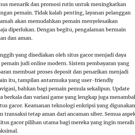
us menarik dan promosi rutin untuk meningkatkan
gan pemain. Tidak kalah penting, layanan pelanggan
 ramah akan memudahkan pemain menyelesaikan
aja diperlukan. Dengan begitu, pengalaman bermain
man dan aman.
anggih yang disediakan oleh situs gacor menjadi daya
i pemain judi online modern. Sistem pembayaran yang
paran membuat proses deposit dan penarikan menjadi
elain itu, tampilan antarmuka yang user-friendly
igasi, bahkan bagi pemain pemula sekalipun. Update
a berkala dan variasi game yang lengkap juga menamba
situs gacor. Keamanan teknologi enkripsi yang digunaka
n transaksi tetap aman dari ancaman siber. Semua aspe
situs gacor pilihan utama bagi mereka yang ingin meraih
ksimal.