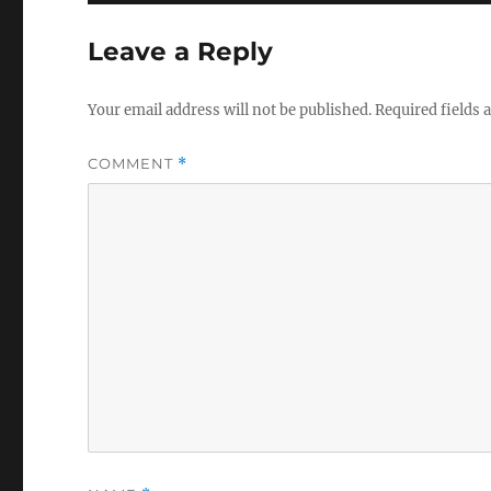
Leave a Reply
Your email address will not be published.
Required fields
COMMENT
*