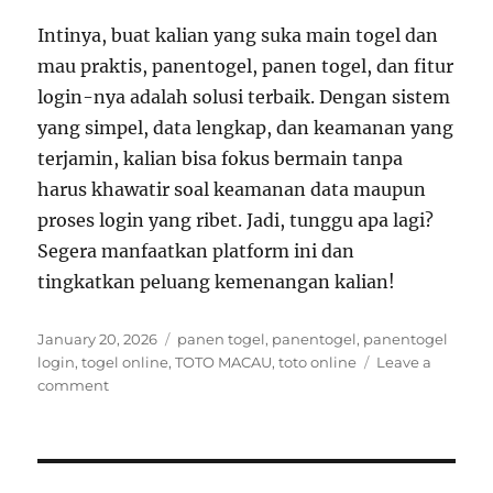
Intinya, buat kalian yang suka main togel dan
mau praktis, panentogel, panen togel, dan fitur
login-nya adalah solusi terbaik. Dengan sistem
yang simpel, data lengkap, dan keamanan yang
terjamin, kalian bisa fokus bermain tanpa
harus khawatir soal keamanan data maupun
proses login yang ribet. Jadi, tunggu apa lagi?
Segera manfaatkan platform ini dan
tingkatkan peluang kemenangan kalian!
Posted
Tags
January 20, 2026
panen togel
,
panentogel
,
panentogel
on
login
,
togel online
,
TOTO MACAU
,
toto online
Leave a
on
comment
Cara
Cepat
Menang
di