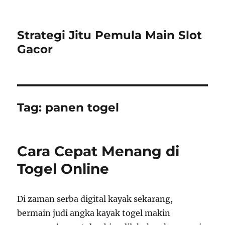
Strategi Jitu Pemula Main Slot
Gacor
Tag:
panen togel
Cara Cepat Menang di
Togel Online
Di zaman serba digital kayak sekarang,
bermain judi angka kayak togel makin