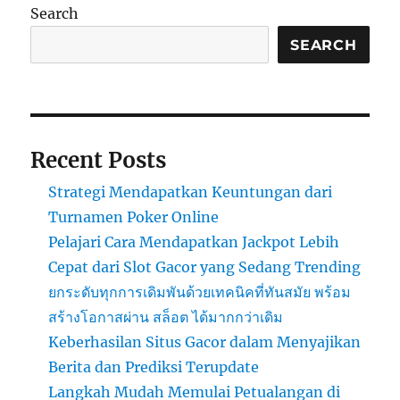
Togel
Search
Online
SEARCH
Recent Posts
Strategi Mendapatkan Keuntungan dari
Turnamen Poker Online
Pelajari Cara Mendapatkan Jackpot Lebih
Cepat dari Slot Gacor yang Sedang Trending
ยกระดับทุกการเดิมพันด้วยเทคนิคที่ทันสมัย พร้อม
สร้างโอกาสผ่าน สล็อต ได้มากกว่าเดิม
Keberhasilan Situs Gacor dalam Menyajikan
Berita dan Prediksi Terupdate
Langkah Mudah Memulai Petualangan di