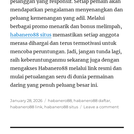
pelanggan yang responsif. Setiap pemain akan
mendapatkan pengalaman menyenangkan dan
peluang kemenangan yang adil. Melalui
berbagai promo menarik dan bonus melimpah,
habanero88 situs
memastikan setiap anggota
merasa dihargai dan terus termotivasi untuk
mencoba peruntungan. Jadi, jangan tunda lagi,
raih keberuntunganmu sekarang juga dengan
mengakses Habanero88 melalui link resmi dan
mulai petualangan seru di dunia permainan
daring yang penuh peluang besar ini.
Posted
Tags
January 28, 2026
habanero88
,
habanero88 daftar
,
on
on
habanero88 link
,
habanero88 situs
Leave a comment
Situs
Slot
Gacor
denga