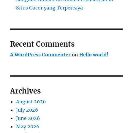
Situs Gacor yang Terpercaya
Recent Comments
A WordPress Commenter
on
Hello world!
Archives
August 2026
July 2026
June 2026
May 2026