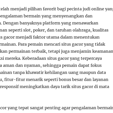
elah menjadi pilihan favorit bagi pecinta judi online ya
pengalaman bermain yang menyenangkan dan
 Dengan banyaknya platform yang menawarkan
an seperti slot, poker, dan taruhan olahraga, kualitas
tus gacor menjadi faktor utama dalam menentukan
rmainan. Para pemain mencari situs gacor yang tidak
kan permainan terbaik, tetapi juga menjamin keamana
ksi mereka. Keberadaan situs gacor yang terpercaya
a aman dan nyaman, sehingga pemain dapat fokus
ainan tanpa khawatir kehilangan uang maupun data
itu, fitur-fitur menarik seperti bonus besar dan layanan
responsif meningkatkan daya tarik situs gacor di mata
acor yang tepat sangat penting agar pengalaman bermai