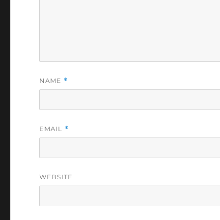
NAME
*
EMAIL
*
WEBSITE