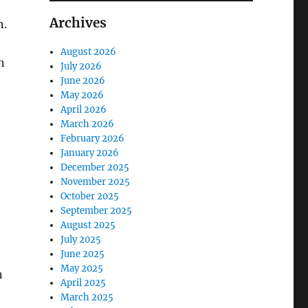
Archives
n.
August 2026
n
July 2026
June 2026
May 2026
April 2026
March 2026
February 2026
January 2026
December 2025
November 2025
October 2025
September 2025
August 2025
July 2025
June 2025
May 2025
n
April 2025
March 2025