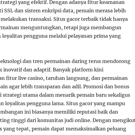
trategi yang efektif. Dengan adanya fitur keamanan
i SSL dan sistem enkripsi data, pemain merasa lebih
t melakukan transaksi. Situs gacor terbaik tidak hanya
rmainan menguntungkan, tetapi juga membangun
 loyalitas pengguna melalui pelayanan prima yang
eknologi dan tren permainan daring terus mendorong
k inovatif dan adaptif. Banyak platform kini
n fitur live casino, taruhan langsung, dan permainan
ain agar lebih transparan dan adil. Promosi dan bonus
 strategi utama dalam menarik pemain baru sekaligus
 loyalitas pengguna lama. Situs gacor yang mampu
mbangan ini biasanya memiliki reputasi baik dan
ing tinggi dari komunitas judi online. Dengan mengikut
s yang tepat, pemain dapat memaksimalkan peluang