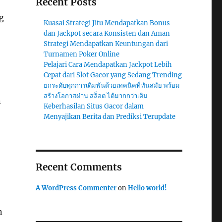
Recent Posts
ng
Kuasai Strategi Jitu Mendapatkan Bonus
dan Jackpot secara Konsisten dan Aman
Strategi Mendapatkan Keuntungan dari
Turnamen Poker Online
Pelajari Cara Mendapatkan Jackpot Lebih
Cepat dari Slot Gacor yang Sedang Trending
ยกระดับทุกการเดิมพันด้วยเทคนิคที่ทันสมัย พร้อม
สร้างโอกาสผ่าน สล็อต ได้มากกว่าเดิม
n
Keberhasilan Situs Gacor dalam
Menyajikan Berita dan Prediksi Terupdate
Recent Comments
A WordPress Commenter
on
Hello world!
n