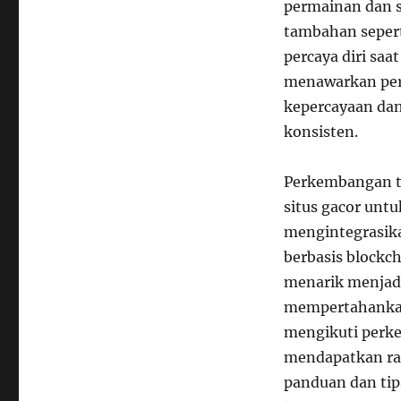
permainan dan s
tambahan sepert
percaya diri saa
menawarkan pe
kepercayaan dan
konsisten.
Perkembangan t
situs gacor untu
mengintegrasika
berbasis blockch
menarik menjadi
mempertahankan
mengikuti perke
mendapatkan rat
panduan dan tip