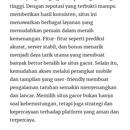
tinggi. Dengan reputasi yang terbukti mampu
memberikan hasil konsisten, situs ini
menawarkan berbagai layanan yang
memudahkan pemain dalam meraih
kemenangan. Fitur-fitur seperti prediksi
akurat, server stabil, dan bonus menarik
menjadi daya tarik utama yang membuat
banyak bettor beralih ke situs gacor. Selain itu,
kemudahan akses melalui perangkat mobile
dan tampilan yang user-friendly membuat
pengalaman taruhan semakin menyenangkan
dan lancar. Memilih situs gacor bukan hanya
soal keberuntungan, tetapi juga strategi dan
kepercayaan terhadap platform yang aman dan
terpercaya.