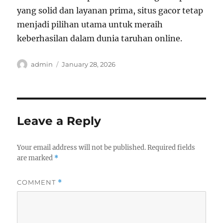
yang solid dan layanan prima, situs gacor tetap
menjadi pilihan utama untuk meraih
keberhasilan dalam dunia taruhan online.
Author
Posted
admin
January 28, 2026
on
Leave a Reply
Your email address will not be published.
Required fields
are marked
*
COMMENT
*