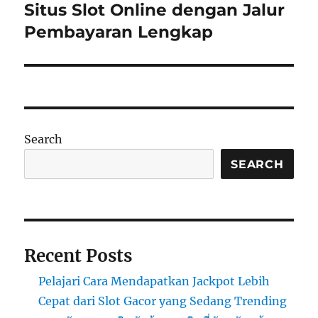
Situs Slot Online dengan Jalur
Next
post:
Pembayaran Lengkap
Search
SEARCH
Recent Posts
Pelajari Cara Mendapatkan Jackpot Lebih
Cepat dari Slot Gacor yang Sedang Trending