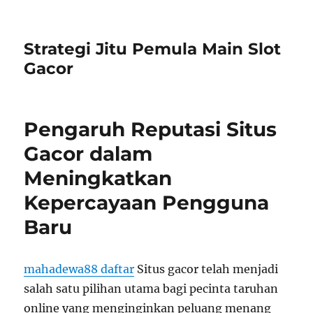
Strategi Jitu Pemula Main Slot
Gacor
Pengaruh Reputasi Situs
Gacor dalam
Meningkatkan
Kepercayaan Pengguna
Baru
mahadewa88 daftar
Situs gacor telah menjadi
salah satu pilihan utama bagi pecinta taruhan
online yang menginginkan peluang menang