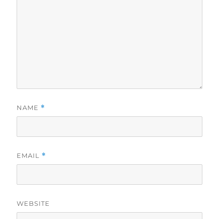
NAME
*
EMAIL
*
WEBSITE