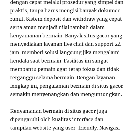
dengan cepat melalui prosedur yang simpel dan
praktis, tanpa harus mengisi banyak dokumen
rumit. Sistem deposit dan withdraw yang cepat
serta aman menjadi nilai tambah dalam
kenyamanan bermain. Banyak situs gacor yang
menyediakan layanan live chat dan support 24
jam, memberi solusi langsung jika mengalami
kendala saat bermain. Fasilitas ini sangat
membantu pemain agar tetap fokus dan tidak
terganggu selama bermain. Dengan layanan
lengkap ini, pengalaman bermain di situs gacor
semakin menyenangkan dan menguntungkan.
Kenyamanan bermain di situs gacor juga
dipengaruhi oleh kualitas interface dan
tampilan website yang user-friendly. Navigasi