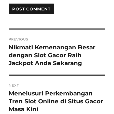
Post
PREVIOUS
navigation
Nikmati Kemenangan Besar
Previous
post:
dengan Slot Gacor Raih
Jackpot Anda Sekarang
NEXT
Menelusuri Perkembangan
Next
post:
Tren Slot Online di Situs Gacor
Masa Kini