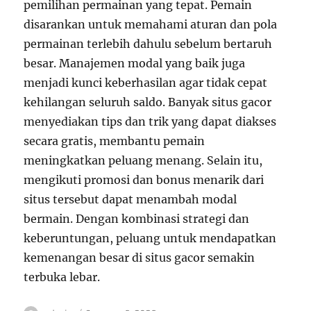
pemilihan permainan yang tepat. Pemain
disarankan untuk memahami aturan dan pola
permainan terlebih dahulu sebelum bertaruh
besar. Manajemen modal yang baik juga
menjadi kunci keberhasilan agar tidak cepat
kehilangan seluruh saldo. Banyak situs gacor
menyediakan tips dan trik yang dapat diakses
secara gratis, membantu pemain
meningkatkan peluang menang. Selain itu,
mengikuti promosi dan bonus menarik dari
situs tersebut dapat menambah modal
bermain. Dengan kombinasi strategi dan
keberuntungan, peluang untuk mendapatkan
kemenangan besar di situs gacor semakin
terbuka lebar.