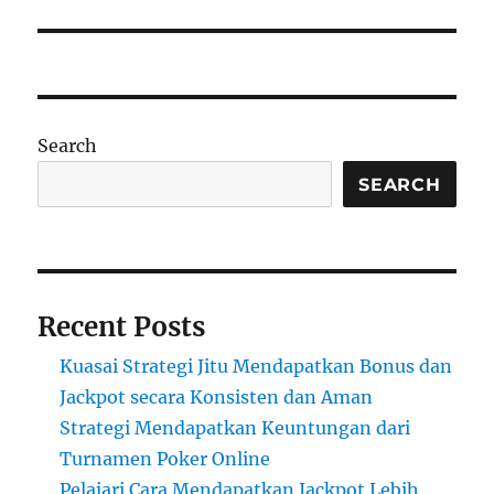
Search
SEARCH
Recent Posts
Kuasai Strategi Jitu Mendapatkan Bonus dan
Jackpot secara Konsisten dan Aman
Strategi Mendapatkan Keuntungan dari
Turnamen Poker Online
Pelajari Cara Mendapatkan Jackpot Lebih