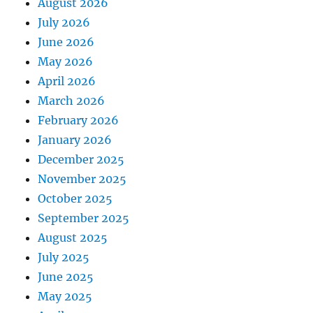
August 2026
July 2026
June 2026
May 2026
April 2026
March 2026
February 2026
January 2026
December 2025
November 2025
October 2025
September 2025
August 2025
July 2025
June 2025
May 2025