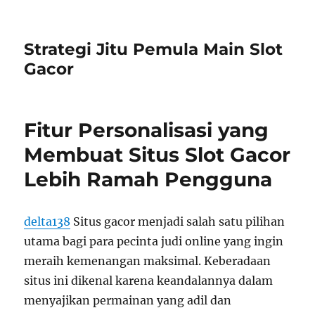
Strategi Jitu Pemula Main Slot
Gacor
Fitur Personalisasi yang
Membuat Situs Slot Gacor
Lebih Ramah Pengguna
delta138
Situs gacor menjadi salah satu pilihan
utama bagi para pecinta judi online yang ingin
meraih kemenangan maksimal. Keberadaan
situs ini dikenal karena keandalannya dalam
menyajikan permainan yang adil dan