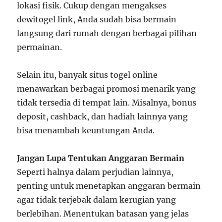
lokasi fisik. Cukup dengan mengakses
dewitogel link, Anda sudah bisa bermain
langsung dari rumah dengan berbagai pilihan
permainan.
Selain itu, banyak situs togel online
menawarkan berbagai promosi menarik yang
tidak tersedia di tempat lain. Misalnya, bonus
deposit, cashback, dan hadiah lainnya yang
bisa menambah keuntungan Anda.
Jangan Lupa Tentukan Anggaran Bermain
Seperti halnya dalam perjudian lainnya,
penting untuk menetapkan anggaran bermain
agar tidak terjebak dalam kerugian yang
berlebihan. Menentukan batasan yang jelas