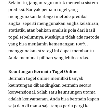
Selain itu, jangan ragu untuk mencoba sistem
prediksi. Banyak pemain togel yang
menggunakan berbagai metode prediksi
angka, seperti menggunakan angka kelahiran,
statistik, atau bahkan analisis pola dari hasil
togel sebelumnya. Meskipun tidak ada metode
yang bisa menjamin kemenangan 100%,
menggunakan strategi ini dapat membantu
Anda membuat pilihan yang lebih cerdas.
Keuntungan Bermain Togel Online
Bermain togel online memiliki banyak
keuntungan dibandingkan bermain secara
konvensional. Salah satu keuntungan utama
adalah kenyamanan. Anda bisa bermain kapan
saja dan di mana saja tanpa perlu pergi ke