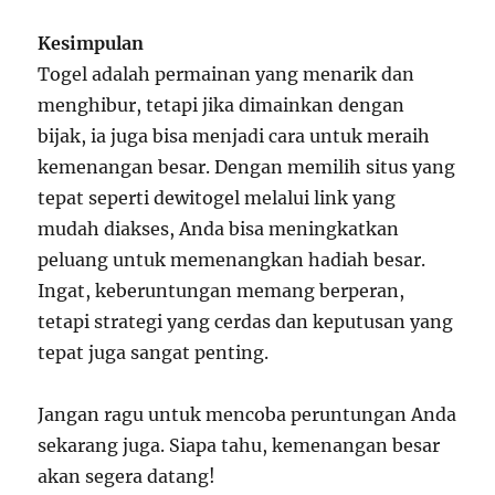
Kesimpulan
Togel adalah permainan yang menarik dan
menghibur, tetapi jika dimainkan dengan
bijak, ia juga bisa menjadi cara untuk meraih
kemenangan besar. Dengan memilih situs yang
tepat seperti dewitogel melalui link yang
mudah diakses, Anda bisa meningkatkan
peluang untuk memenangkan hadiah besar.
Ingat, keberuntungan memang berperan,
tetapi strategi yang cerdas dan keputusan yang
tepat juga sangat penting.
Jangan ragu untuk mencoba peruntungan Anda
sekarang juga. Siapa tahu, kemenangan besar
akan segera datang!