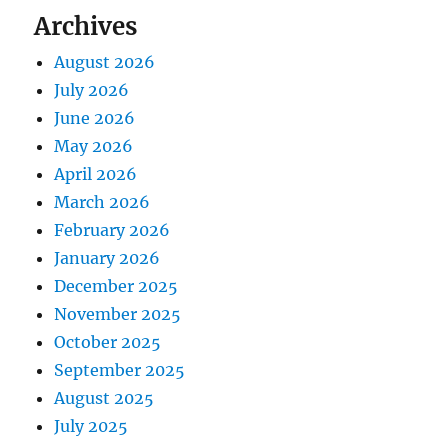
Archives
August 2026
July 2026
June 2026
May 2026
April 2026
March 2026
February 2026
January 2026
December 2025
November 2025
October 2025
September 2025
August 2025
July 2025