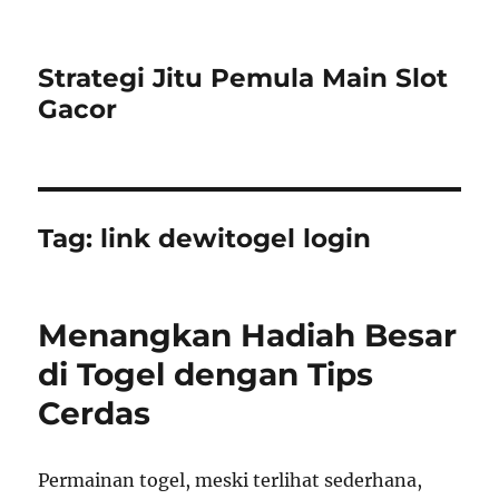
Strategi Jitu Pemula Main Slot
Gacor
Tag:
link dewitogel login
Menangkan Hadiah Besar
di Togel dengan Tips
Cerdas
Permainan togel, meski terlihat sederhana,