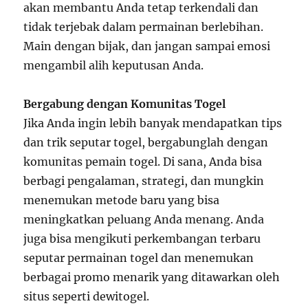
akan membantu Anda tetap terkendali dan
tidak terjebak dalam permainan berlebihan.
Main dengan bijak, dan jangan sampai emosi
mengambil alih keputusan Anda.
Bergabung dengan Komunitas Togel
Jika Anda ingin lebih banyak mendapatkan tips
dan trik seputar togel, bergabunglah dengan
komunitas pemain togel. Di sana, Anda bisa
berbagi pengalaman, strategi, dan mungkin
menemukan metode baru yang bisa
meningkatkan peluang Anda menang. Anda
juga bisa mengikuti perkembangan terbaru
seputar permainan togel dan menemukan
berbagai promo menarik yang ditawarkan oleh
situs seperti dewitogel.