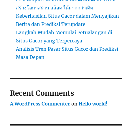
สร้างโอกาสผ่าน สล็อต ได้มากกว่าเดิม
Keberhasilan Situs Gacor dalam Menyajikan
Berita dan Prediksi Terupdate
Langkah Mudah Memulai Petualangan di
Situs Gacor yang Terpercaya
Analisis Tren Pasar Situs Gacor dan Prediksi
Masa Depan
Recent Comments
A WordPress Commenter
on
Hello world!