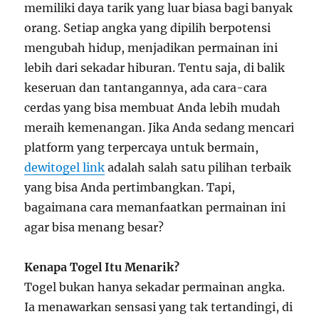
memiliki daya tarik yang luar biasa bagi banyak
orang. Setiap angka yang dipilih berpotensi
mengubah hidup, menjadikan permainan ini
lebih dari sekadar hiburan. Tentu saja, di balik
keseruan dan tantangannya, ada cara-cara
cerdas yang bisa membuat Anda lebih mudah
meraih kemenangan. Jika Anda sedang mencari
platform yang terpercaya untuk bermain,
dewitogel link
adalah salah satu pilihan terbaik
yang bisa Anda pertimbangkan. Tapi,
bagaimana cara memanfaatkan permainan ini
agar bisa menang besar?
Kenapa Togel Itu Menarik?
Togel bukan hanya sekadar permainan angka.
Ia menawarkan sensasi yang tak tertandingi, di