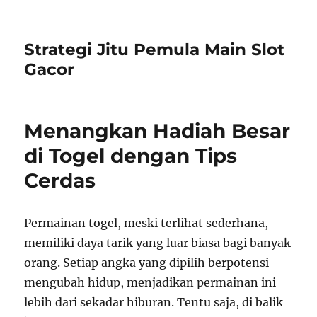
Strategi Jitu Pemula Main Slot
Gacor
Menangkan Hadiah Besar
di Togel dengan Tips
Cerdas
Permainan togel, meski terlihat sederhana,
memiliki daya tarik yang luar biasa bagi banyak
orang. Setiap angka yang dipilih berpotensi
mengubah hidup, menjadikan permainan ini
lebih dari sekadar hiburan. Tentu saja, di balik