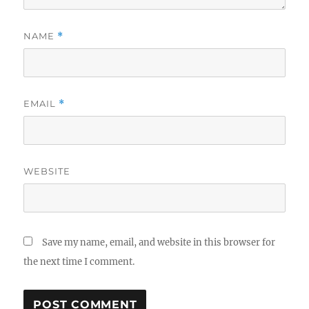
NAME
*
EMAIL
*
WEBSITE
Save my name, email, and website in this browser for
the next time I comment.