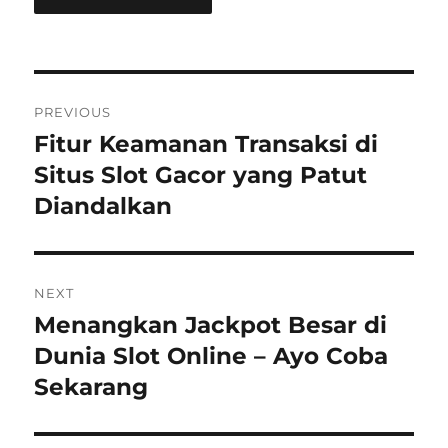
Post
PREVIOUS
navigation
Fitur Keamanan Transaksi di
Previous
post:
Situs Slot Gacor yang Patut
Diandalkan
NEXT
Menangkan Jackpot Besar di
Next
post:
Dunia Slot Online – Ayo Coba
Sekarang