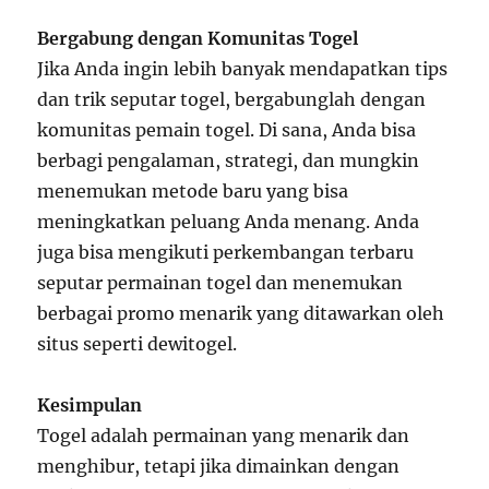
Bergabung dengan Komunitas Togel
Jika Anda ingin lebih banyak mendapatkan tips
dan trik seputar togel, bergabunglah dengan
komunitas pemain togel. Di sana, Anda bisa
berbagi pengalaman, strategi, dan mungkin
menemukan metode baru yang bisa
meningkatkan peluang Anda menang. Anda
juga bisa mengikuti perkembangan terbaru
seputar permainan togel dan menemukan
berbagai promo menarik yang ditawarkan oleh
situs seperti dewitogel.
Kesimpulan
Togel adalah permainan yang menarik dan
menghibur, tetapi jika dimainkan dengan