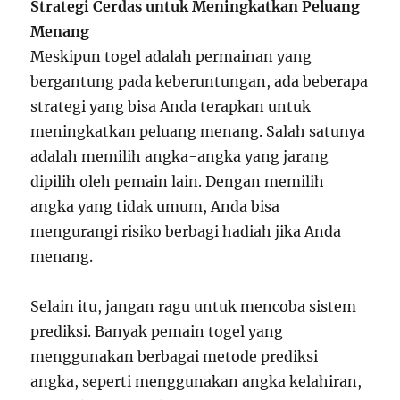
Strategi Cerdas untuk Meningkatkan Peluang
Menang
Meskipun togel adalah permainan yang
bergantung pada keberuntungan, ada beberapa
strategi yang bisa Anda terapkan untuk
meningkatkan peluang menang. Salah satunya
adalah memilih angka-angka yang jarang
dipilih oleh pemain lain. Dengan memilih
angka yang tidak umum, Anda bisa
mengurangi risiko berbagi hadiah jika Anda
menang.
Selain itu, jangan ragu untuk mencoba sistem
prediksi. Banyak pemain togel yang
menggunakan berbagai metode prediksi
angka, seperti menggunakan angka kelahiran,