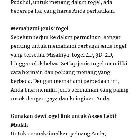
Padahal, untuk menang dalam togel, ada
beberapa hal yang harus Anda perhatikan.
Memahami Jenis Togel
Sebelum terjun ke dalam permainan, sangat
penting untuk memahami berbagai jenis togel
yang tersedia. Misalnya, togel 4D, 3D, 2D,
hingga colok bebas. Setiap jenis togel memiliki
cara bermain dan peluang menang yang
berbeda. Dengan memahami perbedaan ini,
Anda bisa memilih jenis permainan yang paling
cocok dengan gaya dan keinginan Anda.
Gunakan dewitogel link untuk Akses Lebih
Mudah
Untuk memaksimalkan peluang Anda,