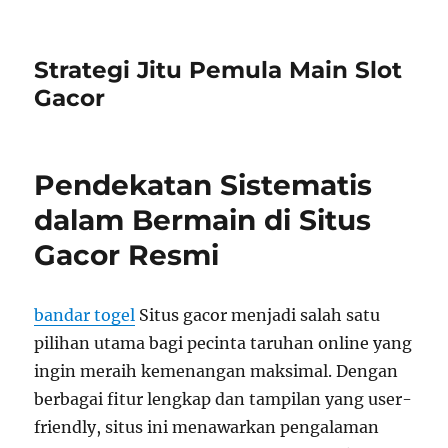
Strategi Jitu Pemula Main Slot
Gacor
Pendekatan Sistematis
dalam Bermain di Situs
Gacor Resmi
bandar togel
Situs gacor menjadi salah satu
pilihan utama bagi pecinta taruhan online yang
ingin meraih kemenangan maksimal. Dengan
berbagai fitur lengkap dan tampilan yang user-
friendly, situs ini menawarkan pengalaman