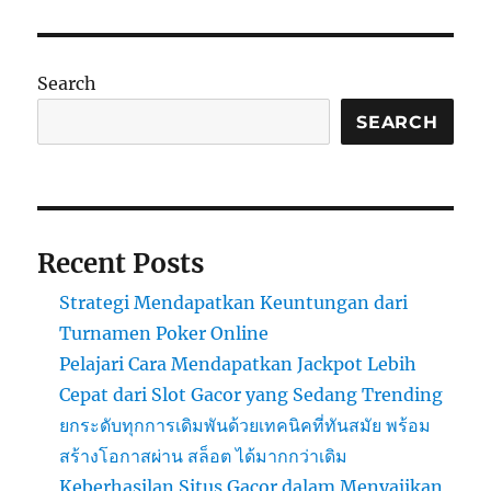
Search
SEARCH
Recent Posts
Strategi Mendapatkan Keuntungan dari
Turnamen Poker Online
Pelajari Cara Mendapatkan Jackpot Lebih
Cepat dari Slot Gacor yang Sedang Trending
ยกระดับทุกการเดิมพันด้วยเทคนิคที่ทันสมัย พร้อม
สร้างโอกาสผ่าน สล็อต ได้มากกว่าเดิม
Keberhasilan Situs Gacor dalam Menyajikan