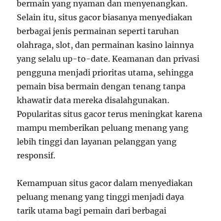
bermain yang nyaman dan menyenangkan.
Selain itu, situs gacor biasanya menyediakan
berbagai jenis permainan seperti taruhan
olahraga, slot, dan permainan kasino lainnya
yang selalu up-to-date. Keamanan dan privasi
pengguna menjadi prioritas utama, sehingga
pemain bisa bermain dengan tenang tanpa
khawatir data mereka disalahgunakan.
Popularitas situs gacor terus meningkat karena
mampu memberikan peluang menang yang
lebih tinggi dan layanan pelanggan yang
responsif.
Kemampuan situs gacor dalam menyediakan
peluang menang yang tinggi menjadi daya
tarik utama bagi pemain dari berbagai