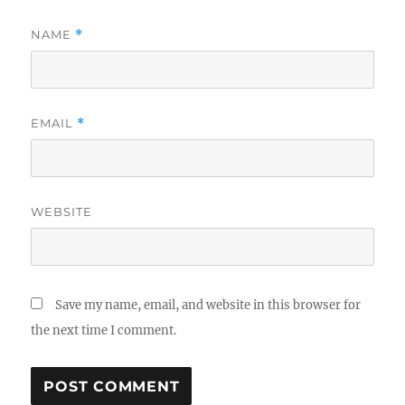
NAME
*
EMAIL
*
WEBSITE
Save my name, email, and website in this browser for
the next time I comment.