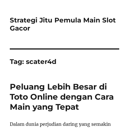
Strategi Jitu Pemula Main Slot
Gacor
Tag:
scater4d
Peluang Lebih Besar di
Toto Online dengan Cara
Main yang Tepat
Dalam dunia perjudian daring yang semakin