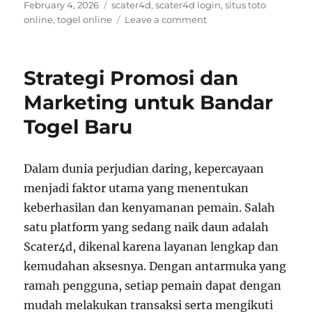
Posted
Tags
February 4, 2026
scater4d
,
scater4d login
,
situs toto
on
on
online
,
togel online
Leave a comment
Peluang
Lebih
Besar
Strategi Promosi dan
di
Toto
Marketing untuk Bandar
Online
Togel Baru
dengan
Cara
Main
yang
Dalam dunia perjudian daring, kepercayaan
Tepat
menjadi faktor utama yang menentukan
keberhasilan dan kenyamanan pemain. Salah
satu platform yang sedang naik daun adalah
Scater4d, dikenal karena layanan lengkap dan
kemudahan aksesnya. Dengan antarmuka yang
ramah pengguna, setiap pemain dapat dengan
mudah melakukan transaksi serta mengikuti