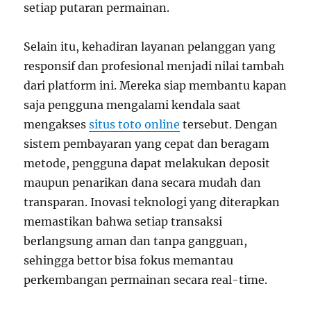
setiap putaran permainan.
Selain itu, kehadiran layanan pelanggan yang
responsif dan profesional menjadi nilai tambah
dari platform ini. Mereka siap membantu kapan
saja pengguna mengalami kendala saat
mengakses
situs toto online
tersebut. Dengan
sistem pembayaran yang cepat dan beragam
metode, pengguna dapat melakukan deposit
maupun penarikan dana secara mudah dan
transparan. Inovasi teknologi yang diterapkan
memastikan bahwa setiap transaksi
berlangsung aman dan tanpa gangguan,
sehingga bettor bisa fokus memantau
perkembangan permainan secara real-time.