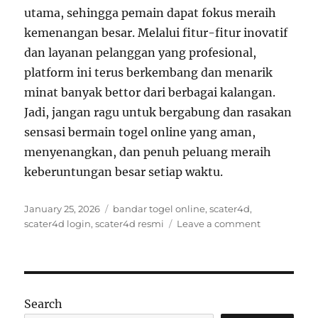
utama, sehingga pemain dapat fokus meraih
kemenangan besar. Melalui fitur-fitur inovatif
dan layanan pelanggan yang profesional,
platform ini terus berkembang dan menarik
minat banyak bettor dari berbagai kalangan.
Jadi, jangan ragu untuk bergabung dan rasakan
sensasi bermain togel online yang aman,
menyenangkan, dan penuh peluang meraih
keberuntungan besar setiap waktu.
Posted
Tags
January 25, 2026
bandar togel online
,
scater4d
,
on
on
scater4d login
,
scater4d resmi
Leave a comment
Strategi
Promosi
dan
Marketing
untuk
Search
Bandar