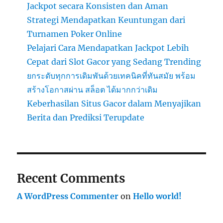
Jackpot secara Konsisten dan Aman
Strategi Mendapatkan Keuntungan dari
Turnamen Poker Online
Pelajari Cara Mendapatkan Jackpot Lebih
Cepat dari Slot Gacor yang Sedang Trending
ยกระดับทุกการเดิมพันด้วยเทคนิคที่ทันสมัย พร้อม
สร้างโอกาสผ่าน สล็อต ได้มากกว่าเดิม
Keberhasilan Situs Gacor dalam Menyajikan
Berita dan Prediksi Terupdate
Recent Comments
A WordPress Commenter
on
Hello world!