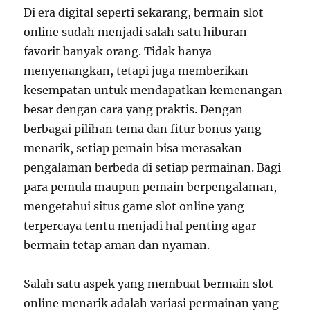
Di era digital seperti sekarang, bermain slot
online sudah menjadi salah satu hiburan
favorit banyak orang. Tidak hanya
menyenangkan, tetapi juga memberikan
kesempatan untuk mendapatkan kemenangan
besar dengan cara yang praktis. Dengan
berbagai pilihan tema dan fitur bonus yang
menarik, setiap pemain bisa merasakan
pengalaman berbeda di setiap permainan. Bagi
para pemula maupun pemain berpengalaman,
mengetahui situs game slot online yang
terpercaya tentu menjadi hal penting agar
bermain tetap aman dan nyaman.
Salah satu aspek yang membuat bermain slot
online menarik adalah variasi permainan yang