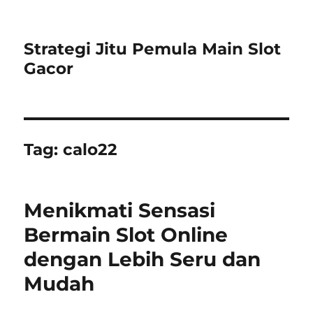
Strategi Jitu Pemula Main Slot
Gacor
Tag:
calo22
Menikmati Sensasi
Bermain Slot Online
dengan Lebih Seru dan
Mudah