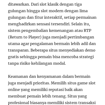
ditawarkan. Dari slot klasik dengan tiga
gulungan hingga slot modern dengan lima
gulungan dan fitur interaktif, setiap permainan
menghadirkan sensasi tersendiri. Selain itu,
sistem pengembalian kemenangan atau RTP
(Return to Player) juga menjadi pertimbangan
utama agar pengalaman bermain lebih adil dan
transparan. Beberapa situs menyediakan demo
gratis sehingga pemain bisa mencoba strategi
tanpa risiko kehilangan modal.
Keamanan dan kenyamanan dalam bermain
juga menjadi prioritas. Memilih situs game slot
online yang memiliki reputasi baik akan
membuat pemain lebih tenang. Situs yang
profesional biasanya memiliki sistem transaksi