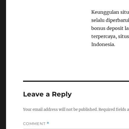
Keunggulan situ
selalu diperbar
bonus deposit la
terpercaya, situ
Indonesia.
Leave a Reply
Your email address will not be published.
Required fields
COMMENT
*