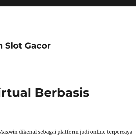
n Slot Gacor
rtual Berbasis
Maxwin dikenal sebagai platform judi online terpercaya