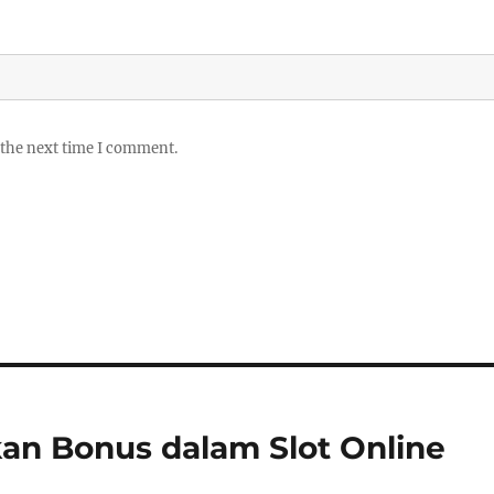
 the next time I comment.
n Bonus dalam Slot Online