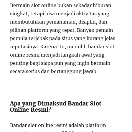
Bermain slot online bukan sekadar hiburan
singkat, tetapi bisa menjadi aktivitas yang
membutuhkan pemahaman, disiplin, dan
pilihan platform yang tepat. Banyak pemain
pemula terjebak pada situs yang kurang jelas
reputasinya. Karena itu, memilih bandar slot
online resmi menjadi langkah awal yang
penting bagi siapa pun yang ingin bermain
secara serius dan bertanggung jawab.
Apa yang Dimaksud Bandar Slot
Online Resmi?
Bandar slot online resmi adalah platform