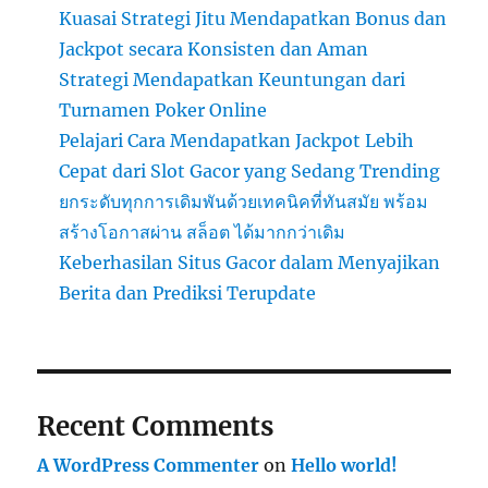
Kuasai Strategi Jitu Mendapatkan Bonus dan
Jackpot secara Konsisten dan Aman
Strategi Mendapatkan Keuntungan dari
Turnamen Poker Online
Pelajari Cara Mendapatkan Jackpot Lebih
Cepat dari Slot Gacor yang Sedang Trending
ยกระดับทุกการเดิมพันด้วยเทคนิคที่ทันสมัย พร้อม
สร้างโอกาสผ่าน สล็อต ได้มากกว่าเดิม
Keberhasilan Situs Gacor dalam Menyajikan
Berita dan Prediksi Terupdate
Recent Comments
A WordPress Commenter
on
Hello world!