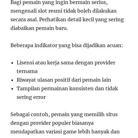
Bagi pemain yang ingin bermain serius,
mengenali slot resmi tidak boleh dilakukan
secara asal. Perhatikan detail kecil yang sering
diabaikan pemain baru.
Beberapa indikator yang bisa dijadikan acuan:
Lisensi atau kerja sama dengan provider
ternama
Riwayat ulasan positif dari pemain lain
Tampilan permainan konsisten dan tidak
sering error
Sebagai contoh, pemain yang memilih situs
dengan provider populer biasanya
mendapatkan variasi game lebih banyak dan