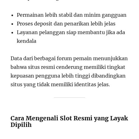
Permainan lebih stabil dan minim gangguan
Proses deposit dan penarikan lebih jelas
Layanan pelanggan siap membantu jika ada
kendala
Data dari berbagai forum pemain menunjukkan
bahwa situs resmi cenderung memiliki tingkat
kepuasan pengguna lebih tinggi dibandingkan
situs yang tidak memiliki identitas jelas.
Cara Mengenali Slot Resmi yang Layak
Dipilih