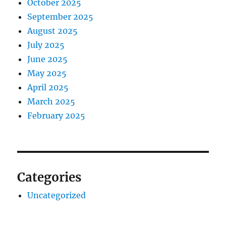
October 2025
September 2025
August 2025
July 2025
June 2025
May 2025
April 2025
March 2025
February 2025
Categories
Uncategorized