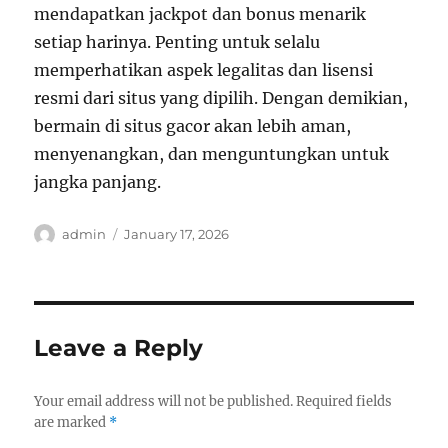
mendapatkan jackpot dan bonus menarik
setiap harinya. Penting untuk selalu
memperhatikan aspek legalitas dan lisensi
resmi dari situs yang dipilih. Dengan demikian,
bermain di situs gacor akan lebih aman,
menyenangkan, dan menguntungkan untuk
jangka panjang.
Author
Posted
admin
January 17, 2026
on
Leave a Reply
Your email address will not be published.
Required fields
are marked
*