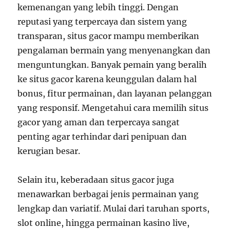
kemenangan yang lebih tinggi. Dengan
reputasi yang terpercaya dan sistem yang
transparan, situs gacor mampu memberikan
pengalaman bermain yang menyenangkan dan
menguntungkan. Banyak pemain yang beralih
ke situs gacor karena keunggulan dalam hal
bonus, fitur permainan, dan layanan pelanggan
yang responsif. Mengetahui cara memilih situs
gacor yang aman dan terpercaya sangat
penting agar terhindar dari penipuan dan
kerugian besar.
Selain itu, keberadaan situs gacor juga
menawarkan berbagai jenis permainan yang
lengkap dan variatif. Mulai dari taruhan sports,
slot online, hingga permainan kasino live,