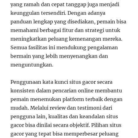
yang ramah dan cepat tanggap juga menjadi
keunggulan tersendiri. Dengan adanya
panduan lengkap yang disediakan, pemain bisa
memahami berbagai fitur dan strategi untuk
meningkatkan peluang kemenangan mereka.
Semua fasilitas ini mendukung pengalaman
bermain yang lebih menyenangkan dan
menguntungkan.
Penggunaan kata kunci situs gacor secara
konsisten dalam pencarian online membantu
pemain menemukan platform terbaik dengan
mudah. Melalui review dan testimoni dari
pengguna lain, kualitas dan keandalan situs
gacor bisa dinilai secara objektif. Pilihan situs
gacor yang tepat bisa memperbesar peluang