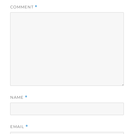
COMMENT
*
NAME
*
EMAIL
*