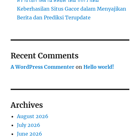
สร้างโอกาสผ่าน สล็อต ได้มากกว่าเดิม
Keberhasilan Situs Gacor dalam Menyajikan
Berita dan Prediksi Terupdate
Recent Comments
A WordPress Commenter
on
Hello world!
Archives
August 2026
July 2026
June 2026