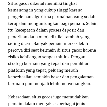
Situs gacor dikenal memiliki tingkat
kemenangan yang cukup tinggi karena
pengelolaan algoritma permainan yang sudah
teruji dan menguntungkan bagi pemain. Selain
itu, kecepatan dalam proses deposit dan
penarikan dana menjadi nilai tambah yang
sering dicari. Banyak pemain merasa lebih
percaya diri saat bermain di situs gacor karena
risiko kehilangan sangat minim. Dengan
strategi bermain yang tepat dan pemilihan
platform yang tepat, peluang meraih
keberhasilan semakin besar dan pengalaman
bermain pun menjadi lebih menyenangkan.
Keberadaan situs gacor juga memudahkan
pemain dalam mengakses berbagai jenis