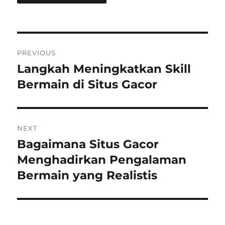
Post
PREVIOUS
navigation
Langkah Meningkatkan Skill
Previous
post:
Bermain di Situs Gacor
NEXT
Bagaimana Situs Gacor
Next
post:
Menghadirkan Pengalaman
Bermain yang Realistis