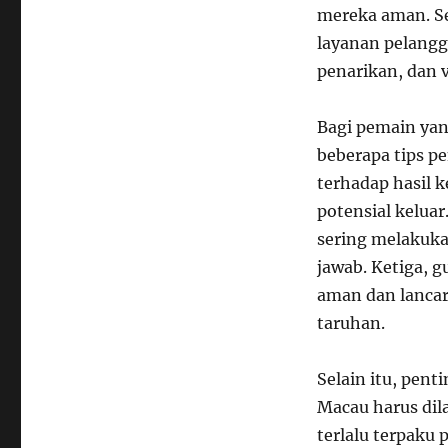
mereka aman. Se
layanan pelangg
penarikan, dan v
Bagi pemain yan
beberapa tips pe
terhadap hasil 
potensial keluar
sering melakuka
jawab. Ketiga, 
aman dan lancar
taruhan.
Selain itu, pen
Macau harus dil
terlalu terpaku