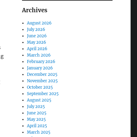
Archives
August 2026
July 2026
June 2026
May 2026
s
April 2026
March 2026
ng
February 2026
January 2026
December 2025
November 2025
g
October 2025
September 2025
August 2025
July 2025
June 2025
May 2025
April 2025
March 2025