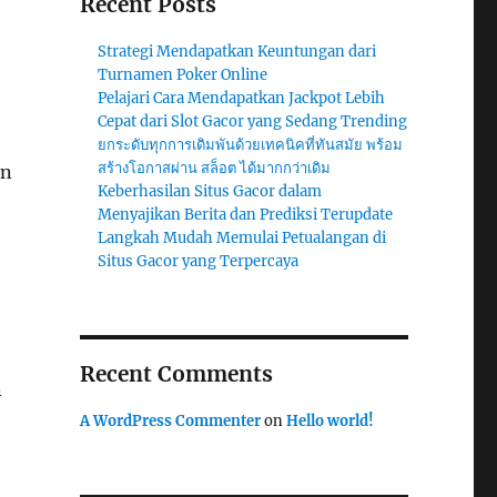
Recent Posts
Strategi Mendapatkan Keuntungan dari
Turnamen Poker Online
Pelajari Cara Mendapatkan Jackpot Lebih
Cepat dari Slot Gacor yang Sedang Trending
ยกระดับทุกการเดิมพันด้วยเทคนิคที่ทันสมัย พร้อม
สร้างโอกาสผ่าน สล็อต ได้มากกว่าเดิม
an
Keberhasilan Situs Gacor dalam
Menyajikan Berita dan Prediksi Terupdate
Langkah Mudah Memulai Petualangan di
Situs Gacor yang Terpercaya
Recent Comments
n
A WordPress Commenter
on
Hello world!