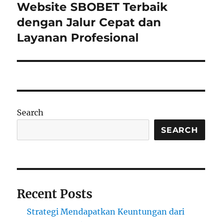
Website SBOBET Terbaik
Next
post:
dengan Jalur Cepat dan
Layanan Profesional
Search
SEARCH
Recent Posts
Strategi Mendapatkan Keuntungan dari