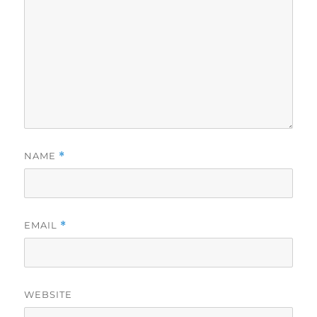
NAME
*
EMAIL
*
WEBSITE