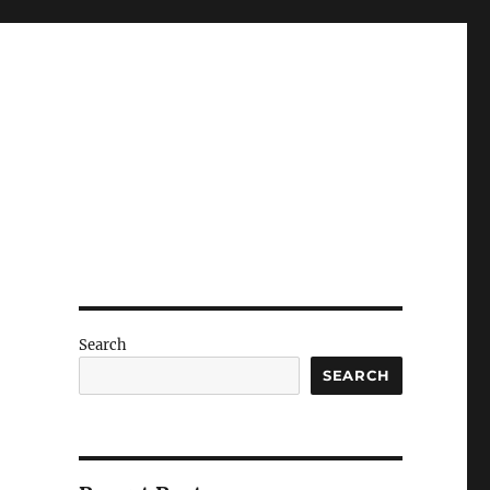
Search
SEARCH