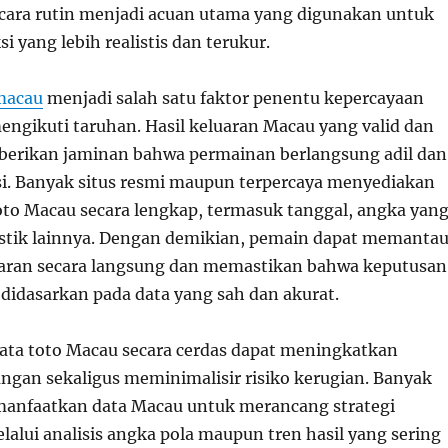
ara rutin menjadi acuan utama yang digunakan untuk
 yang lebih realistis dan terukur.
macau
menjadi salah satu faktor penentu kepercayaan
ngikuti taruhan. Hasil keluaran Macau yang valid dan
berikan jaminan bahwa permainan berlangsung adil dan
i. Banyak situs resmi maupun terpercaya menyediakan
oto Macau secara lengkap, termasuk tanggal, angka yan
tistik lainnya. Dengan demikian, pemain dapat memanta
luaran secara langsung dan memastikan bahwa keputusan
didasarkan pada data yang sah dan akurat.
ta toto Macau secara cerdas dapat meningkatkan
gan sekaligus meminimalisir risiko kerugian. Banyak
manfaatkan data Macau untuk merancang strategi
lalui analisis angka pola maupun tren hasil yang sering