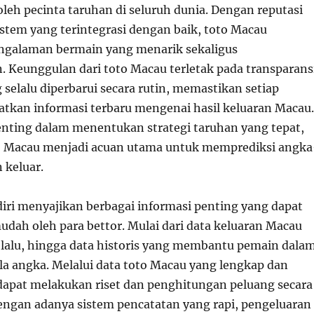
oleh pecinta taruhan di seluruh dunia. Dengan reputasi
istem yang terintegrasi dengan baik, toto Macau
galaman bermain yang menarik sekaligus
Keunggulan dari toto Macau terletak pada transparans
selalu diperbarui secara rutin, memastikan setiap
kan informasi terbaru mengenai hasil keluaran Macau.
penting dalam menentukan strategi taruhan yang tepat,
to Macau menjadi acuan utama untuk memprediksi angka
 keluar.
iri menyajikan berbagai informasi penting yang dapat
udah oleh para bettor. Mulai dari data keluaran Macau
u lalu, hingga data historis yang membantu pemain dala
la angka. Melalui data toto Macau yang lengkap dan
dapat melakukan riset dan penghitungan peluang secara
engan adanya sistem pencatatan yang rapi, pengeluaran