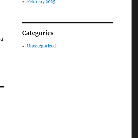
February 2025
Categories
ma
Uncategorized