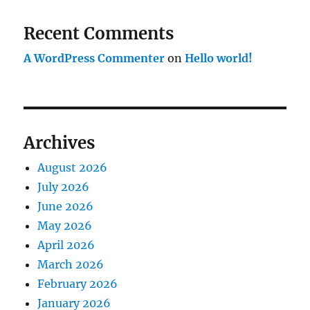
Recent Comments
A WordPress Commenter
on
Hello world!
Archives
August 2026
July 2026
June 2026
May 2026
April 2026
March 2026
February 2026
January 2026