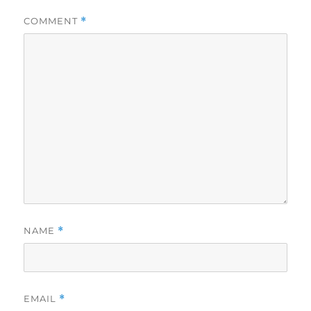
COMMENT
*
NAME
*
EMAIL
*