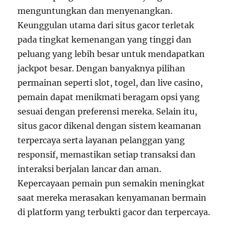
menguntungkan dan menyenangkan.
Keunggulan utama dari situs gacor terletak
pada tingkat kemenangan yang tinggi dan
peluang yang lebih besar untuk mendapatkan
jackpot besar. Dengan banyaknya pilihan
permainan seperti slot, togel, dan live casino,
pemain dapat menikmati beragam opsi yang
sesuai dengan preferensi mereka. Selain itu,
situs gacor dikenal dengan sistem keamanan
terpercaya serta layanan pelanggan yang
responsif, memastikan setiap transaksi dan
interaksi berjalan lancar dan aman.
Kepercayaan pemain pun semakin meningkat
saat mereka merasakan kenyamanan bermain
di platform yang terbukti gacor dan terpercaya.