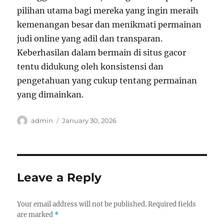
pilihan utama bagi mereka yang ingin meraih
kemenangan besar dan menikmati permainan
judi online yang adil dan transparan.
Keberhasilan dalam bermain di situs gacor
tentu didukung oleh konsistensi dan
pengetahuan yang cukup tentang permainan
yang dimainkan.
Author
Posted
admin
January 30, 2026
on
Leave a Reply
Your email address will not be published.
Required fields
are marked
*