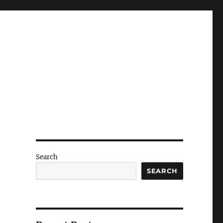
Search
SEARCH