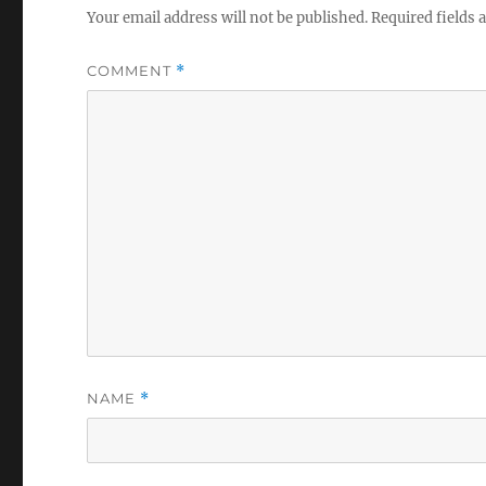
Your email address will not be published.
Required fields
COMMENT
*
NAME
*