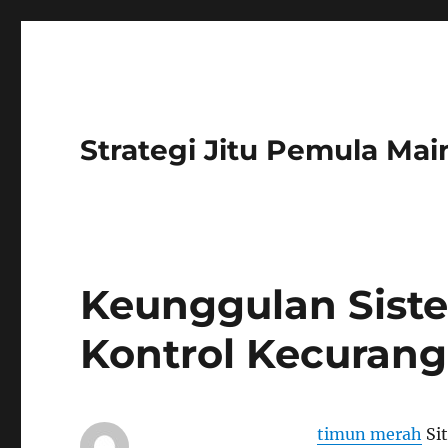
Strategi Jitu Pemula Mai
Keunggulan Sist
Kontrol Kecuranga
timun merah
Sit