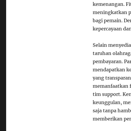
kemenangan. Fit
meningkatkan p
bagi pemain. De
kepercayaan dan
Selain menyedia
taruhan olahraga
pembayaran. Pa
mendapatkan ke
yang transparan
memanfaatkan fi
tim support. Ke
keunggulan, me
saja tanpa hamb
memberikan pen