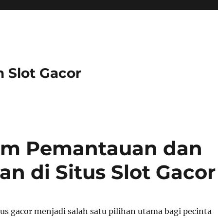
n Slot Gacor
em Pemantauan dan
n di Situs Slot Gacor
us gacor menjadi salah satu pilihan utama bagi pecinta