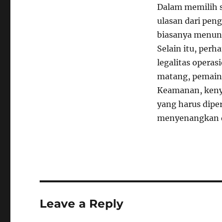
Dalam memilih s
ulasan dari peng
biasanya menunj
Selain itu, perh
legalitas opera
matang, pemain 
Keamanan, keny
yang harus dipe
menyenangkan d
Leave a Reply