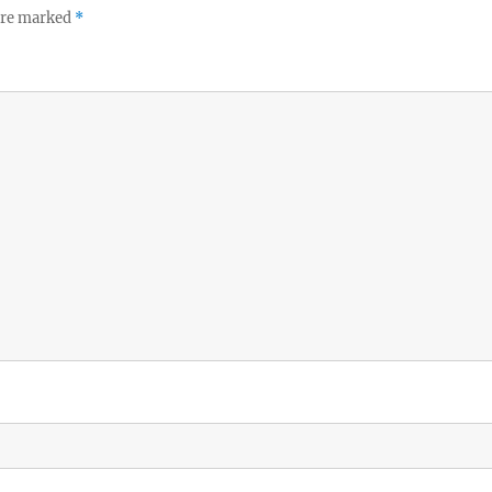
 are marked
*