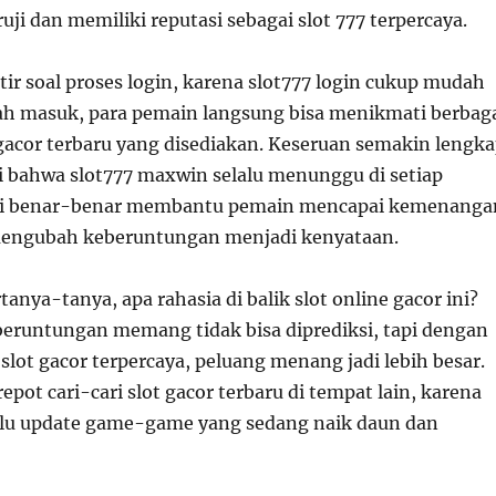
uji dan memiliki reputasi sebagai slot 777 terpercaya.
ir soal proses login, karena slot777 login cukup mudah
lah masuk, para pemain langsung bisa menikmati berbag
gacor terbaru yang disediakan. Keseruan semakin lengk
 bahwa slot777 maxwin selalu menunggu di setiap
 ini benar-benar membantu pemain mencapai kemenanga
engubah keberuntungan menjadi kenyataan.
anya-tanya, apa rahasia di balik slot online gacor ini?
eruntungan memang tidak bisa diprediksi, tapi dengan
 slot gacor terpercaya, peluang menang jadi lebih besar.
repot cari-cari slot gacor terbaru di tempat lain, karena
lalu update game-game yang sedang naik daun dan