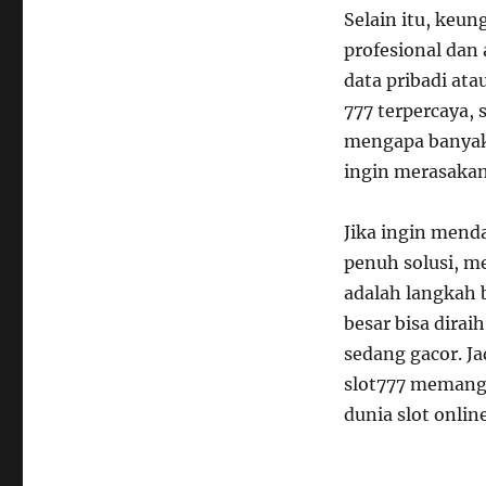
Selain itu, keun
profesional dan
data pribadi at
777 terpercaya, 
mengapa banyak p
ingin merasakan
Jika ingin mend
penuh solusi, m
adalah langkah 
besar bisa dir
sedang gacor. J
slot777 memang 
dunia slot online