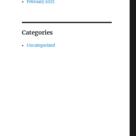
February 2025
Categories
Uncategorized
n