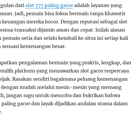
ggulan dari
slot 777 paling gacor
adalah layanan yang
 aman. Jadi, pemain bisa fokus bermain tanpa khawatir
au keuangan mereka bocor. Dengan reputasi sebagai slot
semua transaksi dijamin aman dan cepat. Inilah alasan
emain setia dan selalu kembali ke situs ini setiap kali
 sensasi kemenangan besar.
apatkan pengalaman bermain yang praktis, lengkap, da
emilih platform yang menawarkan slot gacor terpercaya
bijak. Rasakan sendiri bagaimana peluang kemenangan
aih dengan mudah melalui mesin-mesin yang memang
adi, jangan ragu untuk mencoba dan buktikan bahwa
paling gacor dan layak dijadikan andalan utama dalam
.