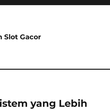
n Slot Gacor
istem yang Lebih