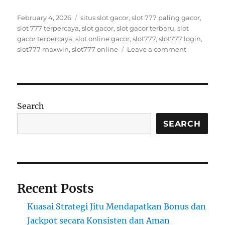
Posted
Tags
February 4, 2026
situs slot gacor
,
slot 777 paling gacor
,
on
slot 777 terpercaya
,
slot gacor
,
slot gacor terbaru
,
slot
gacor terpercaya
,
slot online gacor
,
slot777
,
slot777 login
,
on
slot777 maxwin
,
slot777 online
Leave a comment
Slot777
dengan
Sistem
yang
Lebih
Search
Ramah
Pemain
SEARCH
Recent Posts
Kuasai Strategi Jitu Mendapatkan Bonus dan
Jackpot secara Konsisten dan Aman