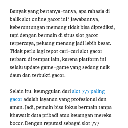
Banyak yang bertanya-tanya, apa rahasia di
balik slot online gacor ini? Jawabannya,
keberuntungan memang tidak bisa diprediksi,
tapi dengan bermain di situs slot gacor
terpercaya, peluang menang jadi lebih besar.
Tidak perlu lagi repot cari-cari slot gacor
terbaru di tempat lain, karena platform ini
selalu update game-game yang sedang naik
daun dan terbukti gacor.
Selain itu, keunggulan dari
slot 777 paling
gacor
adalah layanan yang profesional dan
aman. Jadi, pemain bisa fokus bermain tanpa
khawatir data pribadi atau keuangan mereka
bocor. Dengan reputasi sebagai slot 777