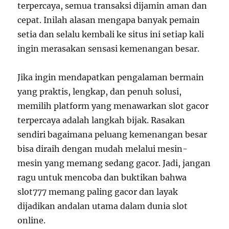
terpercaya, semua transaksi dijamin aman dan
cepat. Inilah alasan mengapa banyak pemain
setia dan selalu kembali ke situs ini setiap kali
ingin merasakan sensasi kemenangan besar.
Jika ingin mendapatkan pengalaman bermain
yang praktis, lengkap, dan penuh solusi,
memilih platform yang menawarkan slot gacor
terpercaya adalah langkah bijak. Rasakan
sendiri bagaimana peluang kemenangan besar
bisa diraih dengan mudah melalui mesin-
mesin yang memang sedang gacor. Jadi, jangan
ragu untuk mencoba dan buktikan bahwa
slot777 memang paling gacor dan layak
dijadikan andalan utama dalam dunia slot
online.