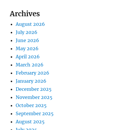
Archives
August 2026
July 2026
June 2026
May 2026
April 2026
March 2026
February 2026
January 2026
December 2025
November 2025
October 2025
September 2025
August 2025
July 2025