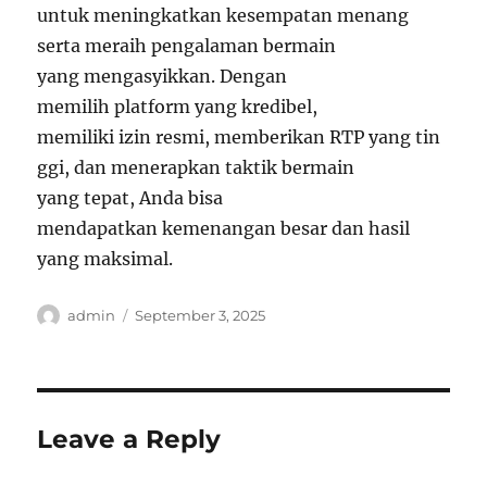
untuk meningkatkan kesempatan menang
serta meraih pengalaman bermain
yang mengasyikkan. Dengan
memilih platform yang kredibel,
memiliki izin resmi, memberikan RTP yang tin
ggi, dan menerapkan taktik bermain
yang tepat, Anda bisa
mendapatkan kemenangan besar dan hasil
yang maksimal.
Author
Posted
admin
September 3, 2025
on
Leave a Reply