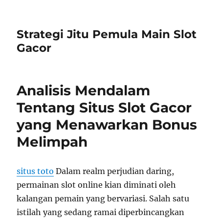
Strategi Jitu Pemula Main Slot
Gacor
Analisis Mendalam
Tentang Situs Slot Gacor
yang Menawarkan Bonus
Melimpah
situs toto
Dalam realm perjudian daring,
permainan slot online kian diminati oleh
kalangan pemain yang bervariasi. Salah satu
istilah yang sedang ramai diperbincangkan