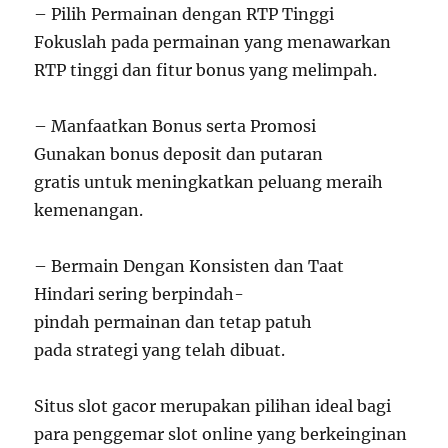
– Pilih Permainan dengan RTP Tinggi
Fokuslah pada permainan yang menawarkan
RTP tinggi dan fitur bonus yang melimpah.
– Manfaatkan Bonus serta Promosi
Gunakan bonus deposit dan putaran
gratis untuk meningkatkan peluang meraih
kemenangan.
– Bermain Dengan Konsisten dan Taat
Hindari sering berpindah-
pindah permainan dan tetap patuh
pada strategi yang telah dibuat.
Situs slot gacor merupakan pilihan ideal bagi
para penggemar slot online yang berkeinginan