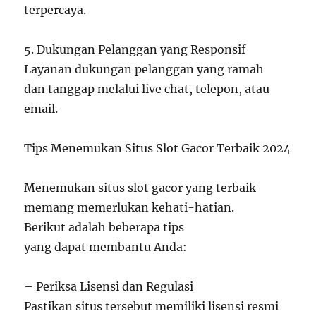
terpercaya.
5. Dukungan Pelanggan yang Responsif
Layanan dukungan pelanggan yang ramah
dan tanggap melalui live chat, telepon, atau
email.
Tips Menemukan Situs Slot Gacor Terbaik 2024
Menemukan situs slot gacor yang terbaik
memang memerlukan kehati-hatian.
Berikut adalah beberapa tips
yang dapat membantu Anda:
– Periksa Lisensi dan Regulasi
Pastikan situs tersebut memiliki lisensi resmi