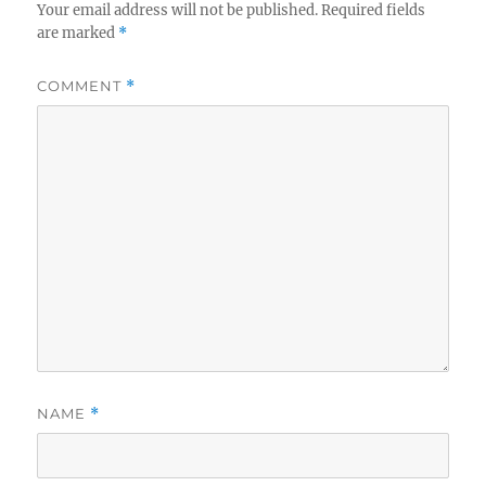
Your email address will not be published.
Required fields
are marked
*
COMMENT
*
NAME
*