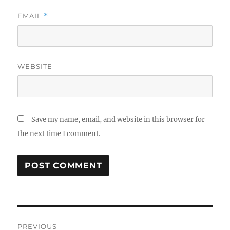
EMAIL
*
WEBSITE
Save my name, email, and website in this browser for
the next time I comment.
Post
PREVIOUS