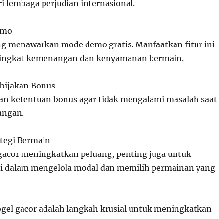
ri lembaga perjudian internasional.
emo
ng menawarkan mode demo gratis. Manfaatkan fitur ini
tingkat kemenangan dan kenyamanan bermain.
ebijakan Bonus
dan ketentuan bonus agar tidak mengalami masalah saat
angan.
ategi Bermain
gacor meningkatkan peluang, penting juga untuk
gi dalam mengelola modal dan memilih permainan yang
ogel gacor adalah langkah krusial untuk meningkatkan