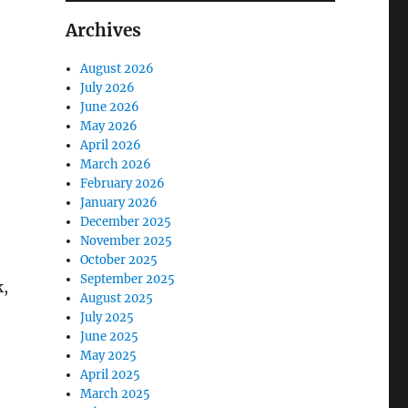
Archives
August 2026
July 2026
June 2026
May 2026
April 2026
March 2026
February 2026
January 2026
December 2025
November 2025
October 2025
September 2025
k,
August 2025
July 2025
June 2025
May 2025
April 2025
March 2025