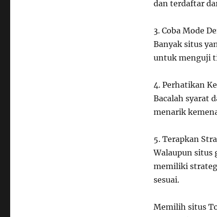
dan terdaftar da
3. Coba Mode D
Banyak situs ya
untuk menguji 
4. Perhatikan K
Bacalah syarat 
menarik kemen
5. Terapkan Str
Walaupun situs 
memiliki strate
sesuai.
Memilih situs T