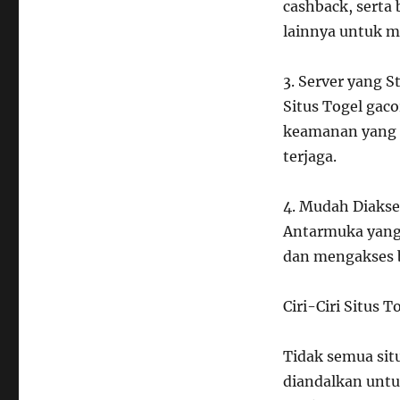
cashback, serta
lainnya untuk 
3. Server yang 
Situs Togel gac
keamanan yang d
terjaga.
4. Mudah Diakse
Antarmuka yan
dan mengakses 
Ciri-Ciri Situs 
Tidak semua sit
diandalkan unt