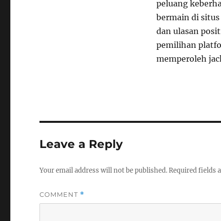
peluang keberha
bermain di situs
dan ulasan posit
pemilihan platf
memperoleh jac
Leave a Reply
Your email address will not be published.
Required fields
COMMENT
*