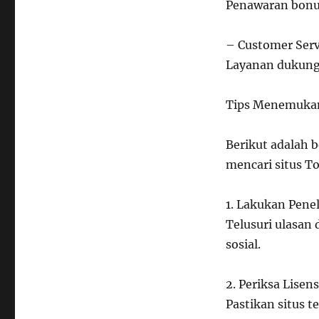
Penawaran bonus
– Customer Serv
Layanan dukung
Tips Menemukan 
Berikut adalah 
mencari situs T
1. Lakukan Pene
Telusuri ulasan 
sosial.
2. Periksa Lisen
Pastikan situs t