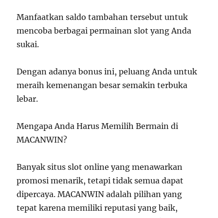
Manfaatkan saldo tambahan tersebut untuk
mencoba berbagai permainan slot yang Anda
sukai.
Dengan adanya bonus ini, peluang Anda untuk
meraih kemenangan besar semakin terbuka
lebar.
Mengapa Anda Harus Memilih Bermain di
MACANWIN?
Banyak situs slot online yang menawarkan
promosi menarik, tetapi tidak semua dapat
dipercaya. MACANWIN adalah pilihan yang
tepat karena memiliki reputasi yang baik,