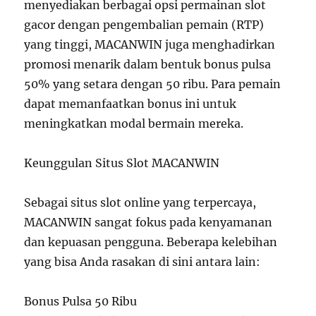
menyediakan berbagai opsi permainan slot
gacor dengan pengembalian pemain (RTP)
yang tinggi, MACANWIN juga menghadirkan
promosi menarik dalam bentuk bonus pulsa
50% yang setara dengan 50 ribu. Para pemain
dapat memanfaatkan bonus ini untuk
meningkatkan modal bermain mereka.
Keunggulan Situs Slot MACANWIN
Sebagai situs slot online yang terpercaya,
MACANWIN sangat fokus pada kenyamanan
dan kepuasan pengguna. Beberapa kelebihan
yang bisa Anda rasakan di sini antara lain:
Bonus Pulsa 50 Ribu