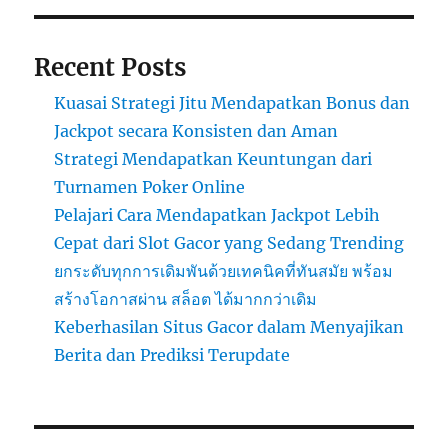
Recent Posts
Kuasai Strategi Jitu Mendapatkan Bonus dan
Jackpot secara Konsisten dan Aman
Strategi Mendapatkan Keuntungan dari
Turnamen Poker Online
Pelajari Cara Mendapatkan Jackpot Lebih
Cepat dari Slot Gacor yang Sedang Trending
ยกระดับทุกการเดิมพันด้วยเทคนิคที่ทันสมัย พร้อม
สร้างโอกาสผ่าน สล็อต ได้มากกว่าเดิม
Keberhasilan Situs Gacor dalam Menyajikan
Berita dan Prediksi Terupdate