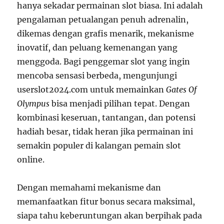
hanya sekadar permainan slot biasa. Ini adalah
pengalaman petualangan penuh adrenalin,
dikemas dengan grafis menarik, mekanisme
inovatif, dan peluang kemenangan yang
menggoda. Bagi penggemar slot yang ingin
mencoba sensasi berbeda, mengunjungi
userslot2024.com untuk memainkan
Gates Of
Olympus
bisa menjadi pilihan tepat. Dengan
kombinasi keseruan, tantangan, dan potensi
hadiah besar, tidak heran jika permainan ini
semakin populer di kalangan pemain slot
online.
Dengan memahami mekanisme dan
memanfaatkan fitur bonus secara maksimal,
siapa tahu keberuntungan akan berpihak pada