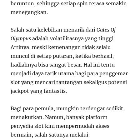
beruntun, sehingga setiap spin terasa semakin
menegangkan.
Salah satu kelebihan menarik dari
Gates Of
Olympus
adalah volatilitasnya yang tinggi.
Artinya, meski kemenangan tidak selalu
muncul di setiap putaran, ketika berhasil,
hadiahnya bisa sangat besar. Hal ini tentu
menjadi daya tarik utama bagi para penggemar
slot yang mencari tantangan sekaligus potensi
jackpot yang fantastis.
Bagi para pemula, mungkin terdengar sedikit
menakutkan. Namun, banyak platform
penyedia slot kini mempermudah akses
bermain, salah satunya melalui