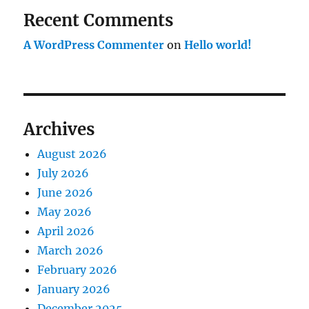
Recent Comments
A WordPress Commenter
on
Hello world!
Archives
August 2026
July 2026
June 2026
May 2026
April 2026
March 2026
February 2026
January 2026
December 2025