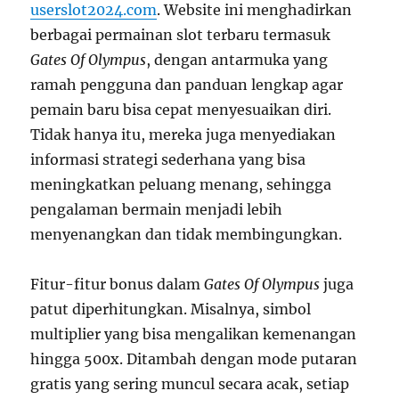
userslot2024.com
. Website ini menghadirkan
berbagai permainan slot terbaru termasuk
Gates Of Olympus
, dengan antarmuka yang
ramah pengguna dan panduan lengkap agar
pemain baru bisa cepat menyesuaikan diri.
Tidak hanya itu, mereka juga menyediakan
informasi strategi sederhana yang bisa
meningkatkan peluang menang, sehingga
pengalaman bermain menjadi lebih
menyenangkan dan tidak membingungkan.
Fitur-fitur bonus dalam
Gates Of Olympus
juga
patut diperhitungkan. Misalnya, simbol
multiplier yang bisa mengalikan kemenangan
hingga 500x. Ditambah dengan mode putaran
gratis yang sering muncul secara acak, setiap