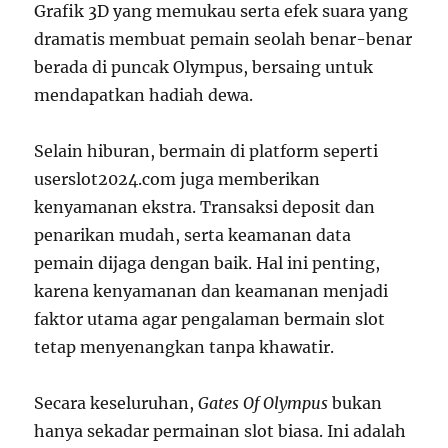
Grafik 3D yang memukau serta efek suara yang
dramatis membuat pemain seolah benar-benar
berada di puncak Olympus, bersaing untuk
mendapatkan hadiah dewa.
Selain hiburan, bermain di platform seperti
userslot2024.com juga memberikan
kenyamanan ekstra. Transaksi deposit dan
penarikan mudah, serta keamanan data
pemain dijaga dengan baik. Hal ini penting,
karena kenyamanan dan keamanan menjadi
faktor utama agar pengalaman bermain slot
tetap menyenangkan tanpa khawatir.
Secara keseluruhan,
Gates Of Olympus
bukan
hanya sekadar permainan slot biasa. Ini adalah