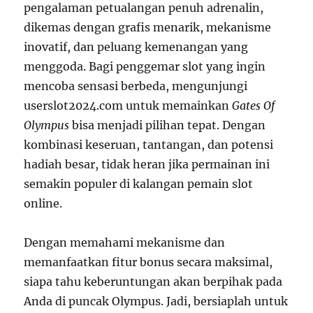
pengalaman petualangan penuh adrenalin,
dikemas dengan grafis menarik, mekanisme
inovatif, dan peluang kemenangan yang
menggoda. Bagi penggemar slot yang ingin
mencoba sensasi berbeda, mengunjungi
userslot2024.com untuk memainkan
Gates Of
Olympus
bisa menjadi pilihan tepat. Dengan
kombinasi keseruan, tantangan, dan potensi
hadiah besar, tidak heran jika permainan ini
semakin populer di kalangan pemain slot
online.
Dengan memahami mekanisme dan
memanfaatkan fitur bonus secara maksimal,
siapa tahu keberuntungan akan berpihak pada
Anda di puncak Olympus. Jadi, bersiaplah untuk