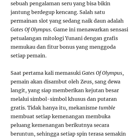
sebuah pengalaman seru yang bisa bikin
jantung berdegup kencang. Salah satu
permainan slot yang sedang naik daun adalah
Gates Of Olympus
. Game ini menawarkan sensasi
petualangan mitologi Yunani dengan grafis
memukau dan fitur bonus yang menggoda
setiap pemain.
Saat pertama kali memasuki
Gates Of Olympus
,
pemain akan disambut oleh Zeus, sang dewa
langit, yang siap memberikan kejutan besar
melalui simbol-simbol khusus dan putaran
gratis. Tidak hanya itu, mekanisme
tumble
membuat setiap kemenangan membuka
peluang kemenangan berikutnya secara
beruntun, sehingga setiap spin terasa semakin