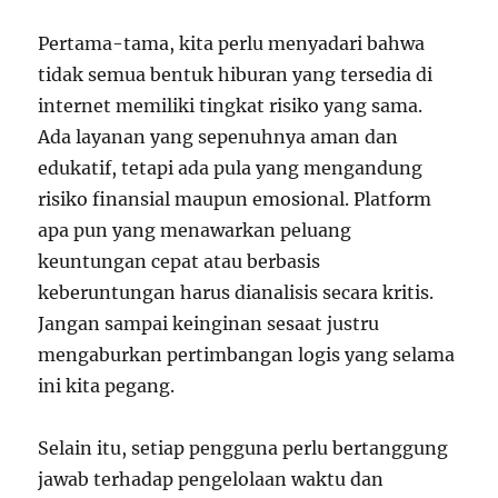
Pertama-tama, kita perlu menyadari bahwa
tidak semua bentuk hiburan yang tersedia di
internet memiliki tingkat risiko yang sama.
Ada layanan yang sepenuhnya aman dan
edukatif, tetapi ada pula yang mengandung
risiko finansial maupun emosional. Platform
apa pun yang menawarkan peluang
keuntungan cepat atau berbasis
keberuntungan harus dianalisis secara kritis.
Jangan sampai keinginan sesaat justru
mengaburkan pertimbangan logis yang selama
ini kita pegang.
Selain itu, setiap pengguna perlu bertanggung
jawab terhadap pengelolaan waktu dan