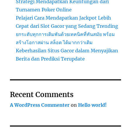
Strategi Mendapatkan Keuntungan dari
Turnamen Poker Online
Pelajari Cara Mendapatkan Jackpot Lebih
Cepat dari Slot Gacor yang Sedang Trending
ยกระดับทุกการเดิมพันด้วยเทคนิคที่ทันสมัย พร้อม
สร้างโอกาสผ่าน สล็อต ได้มากกว่าเดิม
Keberhasilan Situs Gacor dalam Menyajikan
Berita dan Prediksi Terupdate
Recent Comments
A WordPress Commenter
on
Hello world!