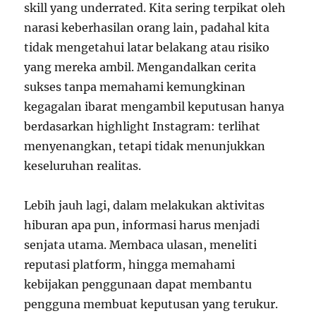
skill yang underrated. Kita sering terpikat oleh
narasi keberhasilan orang lain, padahal kita
tidak mengetahui latar belakang atau risiko
yang mereka ambil. Mengandalkan cerita
sukses tanpa memahami kemungkinan
kegagalan ibarat mengambil keputusan hanya
berdasarkan highlight Instagram: terlihat
menyenangkan, tetapi tidak menunjukkan
keseluruhan realitas.
Lebih jauh lagi, dalam melakukan aktivitas
hiburan apa pun, informasi harus menjadi
senjata utama. Membaca ulasan, meneliti
reputasi platform, hingga memahami
kebijakan penggunaan dapat membantu
pengguna membuat keputusan yang terukur.