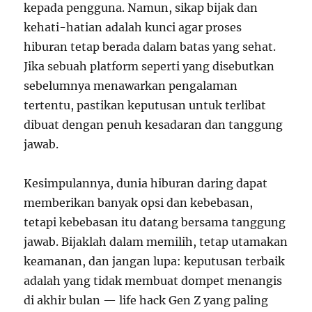
kepada pengguna. Namun, sikap bijak dan
kehati-hatian adalah kunci agar proses
hiburan tetap berada dalam batas yang sehat.
Jika sebuah platform seperti yang disebutkan
sebelumnya menawarkan pengalaman
tertentu, pastikan keputusan untuk terlibat
dibuat dengan penuh kesadaran dan tanggung
jawab.
Kesimpulannya, dunia hiburan daring dapat
memberikan banyak opsi dan kebebasan,
tetapi kebebasan itu datang bersama tanggung
jawab. Bijaklah dalam memilih, tetap utamakan
keamanan, dan jangan lupa: keputusan terbaik
adalah yang tidak membuat dompet menangis
di akhir bulan — life hack Gen Z yang paling