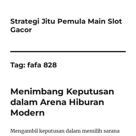
Strategi Jitu Pemula Main Slot
Gacor
Tag:
fafa 828
Menimbang Keputusan
dalam Arena Hiburan
Modern
Mengambil keputusan dalam memilih sarana