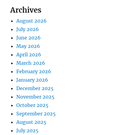
Archives
August 2026
July 2026
June 2026
May 2026
April 2026
March 2026
February 2026
January 2026
December 2025
November 2025
October 2025
September 2025
August 2025
July 2025