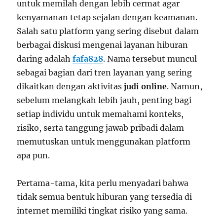
untuk memilah dengan lebih cermat agar
kenyamanan tetap sejalan dengan keamanan.
Salah satu platform yang sering disebut dalam
berbagai diskusi mengenai layanan hiburan
daring adalah
fafa828
. Nama tersebut muncul
sebagai bagian dari tren layanan yang sering
dikaitkan dengan aktivitas
judi online
. Namun,
sebelum melangkah lebih jauh, penting bagi
setiap individu untuk memahami konteks,
risiko, serta tanggung jawab pribadi dalam
memutuskan untuk menggunakan platform
apa pun.
Pertama-tama, kita perlu menyadari bahwa
tidak semua bentuk hiburan yang tersedia di
internet memiliki tingkat risiko yang sama.