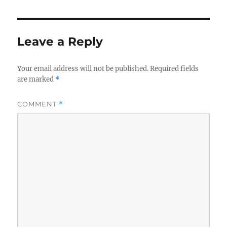
Leave a Reply
Your email address will not be published.
Required fields
are marked
*
COMMENT
*