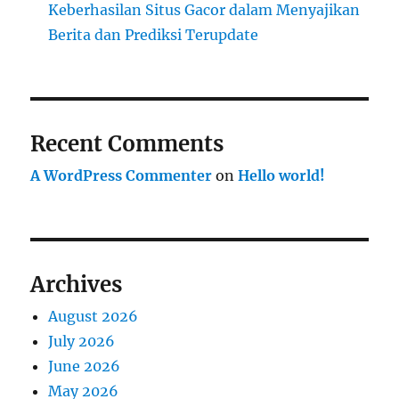
Keberhasilan Situs Gacor dalam Menyajikan
Berita dan Prediksi Terupdate
Recent Comments
A WordPress Commenter
on
Hello world!
Archives
August 2026
July 2026
June 2026
May 2026