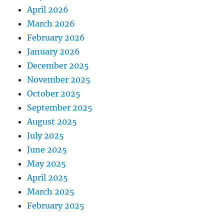
April 2026
March 2026
February 2026
January 2026
December 2025
November 2025
October 2025
September 2025
August 2025
July 2025
June 2025
May 2025
April 2025
March 2025
February 2025