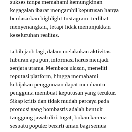
sukses tanpa memahami kemungkinan
kegagalan ibarat mengambil keputusan hanya
berdasarkan highlight Instagram: terlihat
menyenangkan, tetapi tidak menunjukkan
keseluruhan realitas.
Lebih jauh lagi, dalam melakukan aktivitas
hiburan apa pun, informasi harus menjadi
senjata utama. Membaca ulasan, meneliti
reputasi platform, hingga memahami
kebijakan penggunaan dapat membantu
pengguna membuat keputusan yang terukur.
Sikap kritis dan tidak mudah percaya pada
promosi yang bombastis adalah bentuk
tanggung jawab diri. Ingat, bukan karena
sesuatu populer berarti aman bagi semua