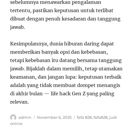
sebelumnya menawarkan pengalaman
tertentu, pastikan keputusan untuk terlibat
dibuat dengan penuh kesadaran dan tanggung
jawab.
Kesimpulannya, dunia hiburan daring dapat
memberikan banyak opsi dan kebebasan,
tetapi kebebasan itu datang bersama tanggung
jawab. Bijaklah dalam memilih, tetap utamakan
keamanan, dan jangan lupa: keputusan terbaik
adalah yang tidak membuat dompet menangis
di akhir bulan — life hack Gen Z yang paling
relevan.
Author
Posted
Tags
admin
November 6, 2025
fafa 828
,
fafa828
,
judi
on
online