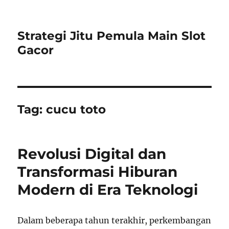
Strategi Jitu Pemula Main Slot
Gacor
Tag:
cucu toto
Revolusi Digital dan
Transformasi Hiburan
Modern di Era Teknologi
Dalam beberapa tahun terakhir, perkembangan