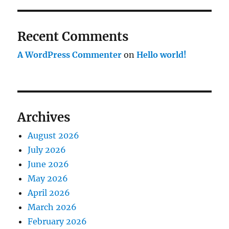
Recent Comments
A WordPress Commenter
on
Hello world!
Archives
August 2026
July 2026
June 2026
May 2026
April 2026
March 2026
February 2026