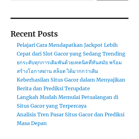
Teknologi
Recent Posts
Pelajari Cara Mendapatkan Jackpot Lebih
Cepat dari Slot Gacor yang Sedang Trending
ยกระดับทุกการเดิมพันด้วยเทคนิคที่ทันสมัย พร้อม
สร้างโอกาสผ่าน สล็อต ได้มากกว่าเดิม
Keberhasilan Situs Gacor dalam Menyajikan
Berita dan Prediksi Terupdate
Langkah Mudah Memulai Petualangan di
Situs Gacor yang Terpercaya
Analisis Tren Pasar Situs Gacor dan Prediksi
Masa Depan